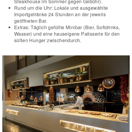
Steakhouse im Sommer gegen Gebühr).
Rund um die Uhr: Lokale und ausgewählte
Importgetränke 24 Stunden an der jeweils
geöffneten Bar.
Extras: Täglich gefüllte Minibar (Bier, Softdrinks,
Wasser) und eine hauseigene Patisserie für den
süßen Hunger zwischendurch.