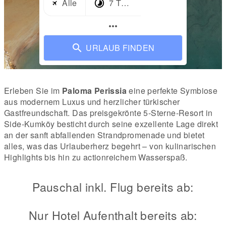
Alle
7 Tage
more_horiz
URLAUB FINDEN
Erleben Sie im
Paloma Perissia
eine perfekte Symbiose
aus modernem Luxus und herzlicher türkischer
Gastfreundschaft. Das preisgekrönte 5-Sterne-Resort in
Side-Kumköy besticht durch seine exzellente Lage direkt
an der sanft abfallenden Strandpromenade und bietet
alles, was das Urlauberherz begehrt – von kulinarischen
Highlights bis hin zu actionreichem Wasserspaß.
Pauschal inkl. Flug bereits ab:
Nur Hotel Aufenthalt bereits ab: