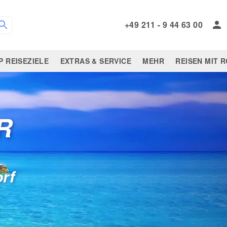
+49 211 - 9 44 63 00
P REISEZIELE
EXTRAS & SERVICE
MEHR
REISEN MIT 
R
orf