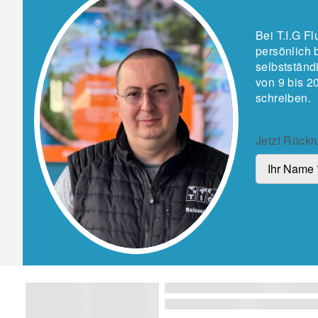
Bei T.I.G F
persönlich 
selbstständ
von 9 bis 2
schreiben.
Jetzt Rückr