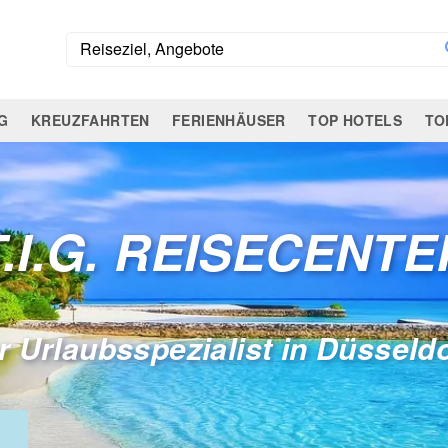
G
KREUZFAHRTEN
FERIENHÄUSER
TOP HOTELS
TO
T.I.G. REISECENTE
r Urlaubsspezialist in Düsseld