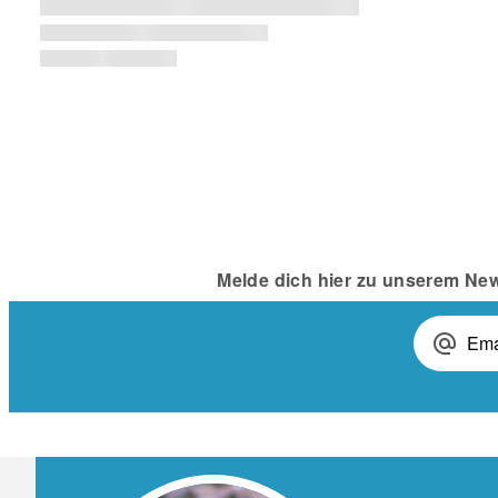
Melde dich hier zu unserem New
alternate_email