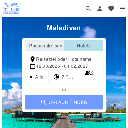
Malediven
Pauschalreisen
Hotels
Reiseziel oder Hotelname
12.08.2026 - 04.02.2027
2
Alle
7 Tage
more_horiz
URLAUB FINDEN