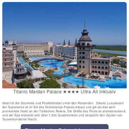
Titanic Mardan Palace ★★★★ Ultra All Inklusiv
Ideal für die Gourmets und Poolliebhaber unter den Reisenden. Dieses Luxusresort
der Superlative ist im Stil des Dolmabahçe-Palasts erbaut und gilt als das wohl
prunkvollste Hotel an der Türkischen Riviera. Die Größe des Pools ist atemberaubend,
und der Spa erstreckt sich über 7.500 Quadratmeter und versprüht den Zauber von
Tausendundeiner Nacht.