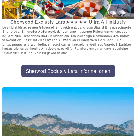
Sherwood Exclusiv Lara★★★★★ Ultra All Inklusiv
Das Hotel bietet seinen Gästen einen direkten Zugang zum Strand für unbeschwerte
Strandtage. Ein großer Außenpool, der von einem üppigen Palmengarten umgeben
ist, lädt zum Entspannen und Erfrischen ein. Die vielseitige Gastronomie des Hotels
verwöhnt die Gäste mit einer breiten Auswahl an kulinarischen Genüssen. Für
Entspannung und Wohlbefinden sorgt das umfangreiche Wellness-Angebot. Darüber
hinaus gibt es zahlreiche Angebote speziell für Familien, um einen unvergesslichen
Urlaub für Groß und Klein zu gewährleisten.
Sherwod Exclusiv Lara Informationen