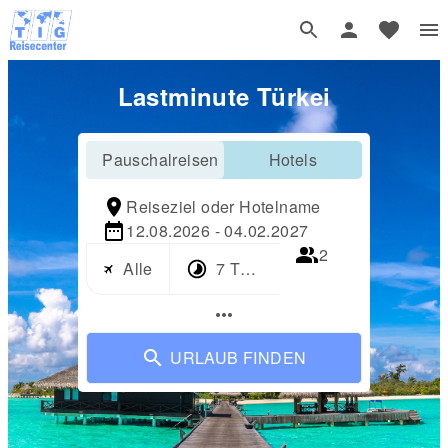
Lastminute Türkei
Pauschalreisen
Hotels
Reiseziel oder Hotelname
12.08.2026 - 04.02.2027
2
Alle
7 Tage
more_horiz
URLAUB FINDEN