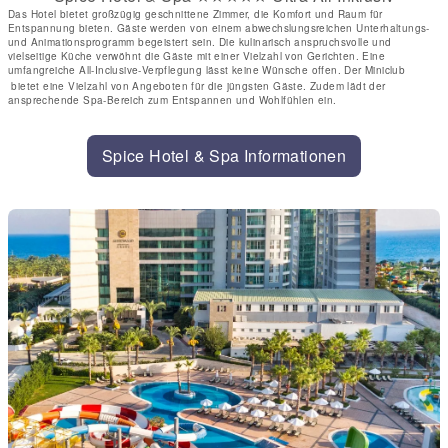
Das Hotel bietet großzügig geschnittene Zimmer, die Komfort und Raum für
Entspannung bieten. Gäste werden von einem abwechslungsreichen Unterhaltungs-
und Animationsprogramm begeistert sein. Die kulinarisch anspruchsvolle und
vielseitige Küche verwöhnt die Gäste mit einer Vielzahl von Gerichten. Eine
umfangreiche All-Inclusive-Verpflegung lässt keine Wünsche offen. Der Miniclub
bietet eine Vielzahl von Angeboten für die jüngsten Gäste. Zudem lädt der
ansprechende Spa-Bereich zum Entspannen und Wohlfühlen ein.
Spice Hotel & Spa Informationen