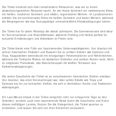
Die Türkei erstreckt sich über verschiedene Klimazonen, was sie zu einem
abwechslungsreichen Reiseziel macht. An der Küste dominiert ein mediterranes Klima
mit heißen, trockenen Sommern und milden, regnerischen Wintern. Im Landesinneren
erleben Sie ein kontinentales Klima mit heißen Sommern und kalten Wintern, während
die Bergregionen wie das Taurusgebirge unterschiedliche Klimabedingungen bieten.
Die Türkei hat für jeden Reisetyp die ideale Jahreszeit. Die Sommermonate sind ideal
für Sonnenanbeter und Strandliebhaber, während Frühling und Herbst perfekt für
kulturelle Entdeckungen und Aktivitäten im Freien sind.
Die Türkei bietet eine Fülle von faszinierenden Sehenswürdigkeiten. Von Istanbul mit
seinen historischen Palästen und Basaren bis zu antiken Stätten wie Ephesos und
Troja. Kappadokien beeindruckt mit einzigartigen Felsformationen und Höhlenkirchen,
während die Türkische Riviera mit idyllischen Stränden und antiken Ruinen lockt. Nicht
zu vergessen Pamukkale, das Naturschauspiel mit weißen Terrassen aus
Kalksinterablagerungen.
Die reiche Geschichte der Türkei ist an verschiedenen historischen Stätten erlebbar.
Von Istanbul, das einst Konstantinopel war, über antike Städte wie Troya und
Ephesos bis hin zur kulturellen Vielfalt, die sich in Architektur, Küche und Traditionen
widerspiegelt.
Ein Last-Minute-Urlaub in der Türkei verspricht nicht nur entspannte Tage an den
Stränden, sondern auch eine faszinierende Reise durch die Geschichte und Kultur
dieses vielfältigen Landes. Nutzen Sie die Gelegenheit, die Türkei spontan zu
entdecken, und lassen Sie sich von ihrer Schönheit verzaubern.