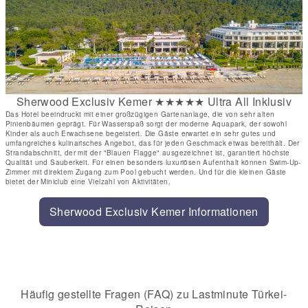
Sherwood Exclusiv Kemer ★★★★★ Ultra All Inklusiv
Das Hotel beeindruckt mit einer großzügigen Gartenanlage, die von sehr alten
Pinienbäumen geprägt. Für Wasserspaß sorgt der moderne Aquapark, der sowohl
Kinder als auch Erwachsene begeistert. Die Gäste erwartet ein sehr gutes und
umfangreiches kulinarisches Angebot, das für jeden Geschmack etwas bereithält. Der
Strandabschnitt, der mit der "Blauen Flagge" ausgezeichnet ist, garantiert höchste
Qualität und Sauberkeit. Für einen besonders luxuriösen Aufenthalt können Swim-Up-
Zimmer mit direktem Zugang zum Pool gebucht werden. Und für die kleinen Gäste
bietet der Miniclub eine Vielzahl von Aktivitäten.
Sherwood Exclusiv Kemer Informationen
Häufig gestellte Fragen (FAQ) zu Lastminute Türkei-