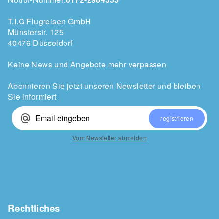
T.I.G Flugreisen GmbH
Münsterstr. 125
40476 Düsseldorf
Keine News und Angebote mehr verpassen
Abonnieren Sie jetzt unseren Newsletter und bleiben
Sie informiert
alternate_email
registrieren
Vom Newsletter abmelden
Rechtliches