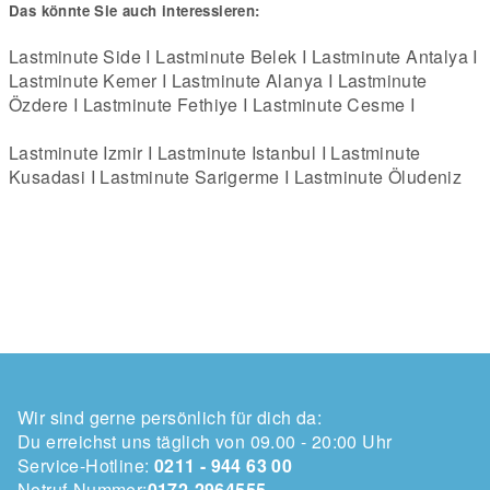
Das könnte Sie auch interessieren:
Lastminute Side
I
Lastminute Belek
I
Lastminute Antalya
I
Lastminute Kemer I Lastminute Alanya I Lastminute
Özdere I Lastminute Fethiye I Lastminute Cesme I
Lastminute Izmir I Lastminute Istanbul I Lastminute
Kusadasi I
Lastminute Sarigerme
I Lastminute Öludeniz
Wir sind gerne persönlich für dich da:
Du erreichst uns täglich von 09.00 - 20:00 Uhr
Service-Hotline:
0211 - 944 63 00
Notruf-Nummer:
0172-2964555