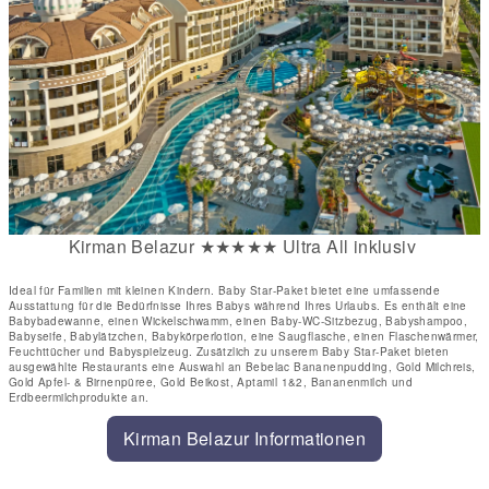
Kirman Belazur ★★★★★ Ultra All inklusiv
Ideal für Familien mit kleinen Kindern. Baby Star-Paket bietet eine umfassende
Ausstattung für die Bedürfnisse Ihres Babys während Ihres Urlaubs. Es enthält eine
Babybadewanne, einen Wickelschwamm, einen Baby-WC-Sitzbezug, Babyshampoo,
Babyseife, Babylätzchen, Babykörperlotion, eine Saugflasche, einen Flaschenwärmer,
Feuchttücher und Babyspielzeug. Zusätzlich zu unserem Baby Star-Paket bieten
ausgewählte Restaurants eine Auswahl an Bebelac Bananenpudding, Gold Milchreis,
Gold Apfel- & Birnenpüree, Gold Beikost, Aptamil 1&2, Bananenmilch und
Erdbeermilchprodukte an.
Kirman Belazur Informationen