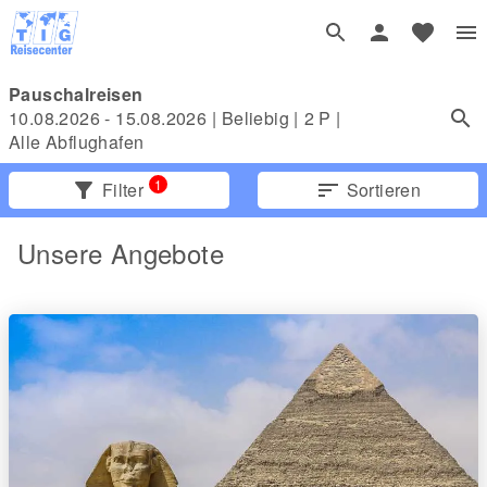
Pauschalreisen
10.08.2026 - 15.08.2026
|
Beliebig
|
2
P |
Alle Abflughafen
1
filter_alt
Filter
sort
Sortieren
Unsere Angebote