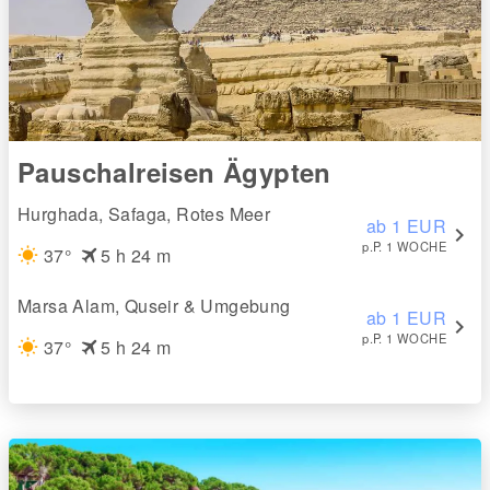
Pauschalreisen Ägypten
Hurghada, Safaga, Rotes Meer
ab 1 EUR
chevron_right
p.P. 1 WOCHE
flight
37°
5 h 24 m
wb_sunny
Marsa Alam, Quseir & Umgebung
ab 1 EUR
chevron_right
p.P. 1 WOCHE
flight
37°
5 h 24 m
wb_sunny