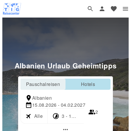
Albanien Urlaub Geheimtipps
Pauschalreisen
Hotels
Albanien
15.08.2026 - 04.02.2027
2
Alle
3 - 17 Tage
more_horiz