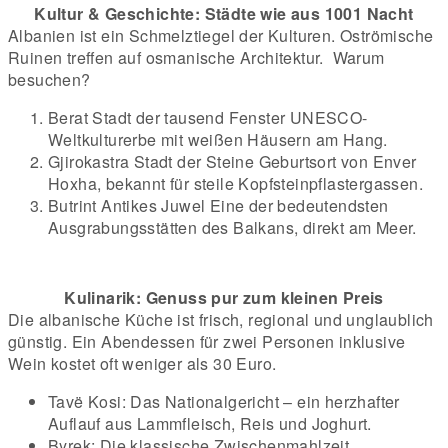
Kultur & Geschichte: Städte wie aus 1001 Nacht
Albanien ist ein Schmelztiegel der Kulturen. Oströmische
Ruinen treffen auf osmanische Architektur.
Warum
besuchen?
Berat Stadt der tausend Fenster UNESCO-
Weltkulturerbe mit weißen Häusern am Hang.
Gjirokastra Stadt der Steine Geburtsort von Enver
Hoxha, bekannt für steile Kopfsteinpflastergassen.
Butrint Antikes Juwel Eine der bedeutendsten
Ausgrabungsstätten des Balkans, direkt am Meer.
Kulinarik: Genuss pur zum kleinen Preis
Die albanische Küche ist frisch, regional und unglaublich
günstig. Ein Abendessen für zwei Personen inklusive
Wein kostet oft weniger als 30 Euro.
Tavë Kosi: Das Nationalgericht – ein herzhafter
Auflauf aus Lammfleisch, Reis und Joghurt.
Byrek: Die klassische Zwischenmahlzeit.