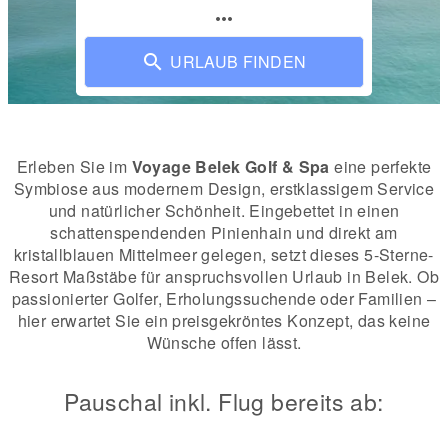
more_horiz
URLAUB FINDEN
Erleben Sie im
Voyage Belek Golf & Spa
eine perfekte
Symbiose aus modernem Design, erstklassigem Service
und natürlicher Schönheit. Eingebettet in einen
schattenspendenden Pinienhain und direkt am
kristallblauen Mittelmeer gelegen, setzt dieses 5-Sterne-
Resort Maßstäbe für anspruchsvollen Urlaub in Belek. Ob
passionierter Golfer, Erholungssuchende oder Familien –
hier erwartet Sie ein preisgekröntes Konzept, das keine
Wünsche offen lässt.
Pauschal inkl. Flug bereits ab: