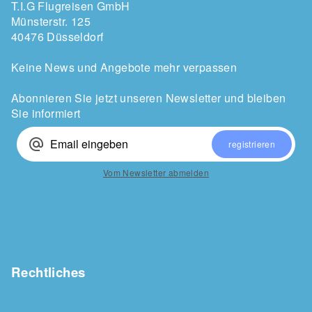
T.I.G Flugreisen GmbH
Münsterstr. 125
40476 Düsseldorf
Keine News und Angebote mehr verpassen
Abonnieren Sie jetzt unseren Newsletter und bleiben
Sie informiert
alternate_email
registrieren
Vom Newsletter abmelden
Rechtliches