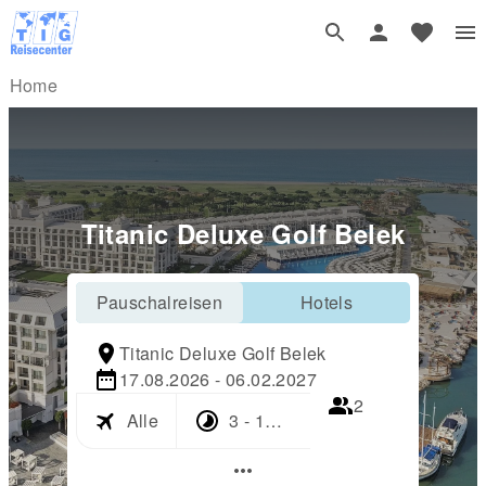
Home
Titanic Deluxe Golf Belek
Pauschalreisen
Hotels
Titanic Deluxe Golf Belek
17.08.2026 - 06.02.2027
2
Alle
3 - 17 Tage
more_horiz