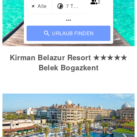
2
Alle
7 Tage
more_horiz
URLAUB FINDEN
Kirman Belazur Resort ★★★★★
Belek Bogazkent