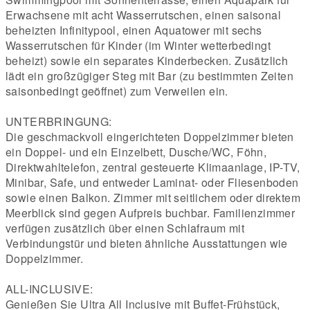
Erwachsene mit acht Wasserrutschen, einen saisonal
beheizten Infinitypool, einen Aquatower mit sechs
Wasserrutschen für Kinder (im Winter wetterbedingt
beheizt) sowie ein separates Kinderbecken. Zusätzlich
lädt ein großzügiger Steg mit Bar (zu bestimmten Zeiten
saisonbedingt geöffnet) zum Verweilen ein.
UNTERBRINGUNG:
Die geschmackvoll eingerichteten Doppelzimmer bieten
ein Doppel- und ein Einzelbett, Dusche/WC, Föhn,
Direktwahltelefon, zentral gesteuerte Klimaanlage, IP-TV,
Minibar, Safe, und entweder Laminat- oder Fliesenboden
sowie einen Balkon. Zimmer mit seitlichem oder direktem
Meerblick sind gegen Aufpreis buchbar. Familienzimmer
verfügen zusätzlich über einen Schlafraum mit
Verbindungstür und bieten ähnliche Ausstattungen wie
Doppelzimmer.
ALL-INCLUSIVE:
Genießen Sie Ultra All Inclusive mit Buffet-Frühstück,