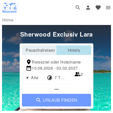
Home
Sherwood Exclusiv Lara
Pauschalreisen
Hotels
Reiseziel oder Hotelname
10.08.2026 - 02.02.2027
2
Alle
7 Tage
more_horiz
URLAUB FINDEN