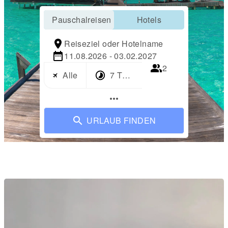
Pauschalreisen
Hotels
Reiseziel oder Hotelname
11.08.2026 - 03.02.2027
2
Alle
7 Tage
more_horiz
URLAUB FINDEN