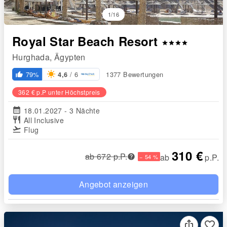
1/16
Royal Star Beach Resort
star
star
star
star
Hurghada, Ägypten
/ 6
79%
1377 Bewertungen
4,6
thumb_up_alt
362 € p.P unter Höchstpreis
calendar_month
18.01.2027 - 3 Nächte
restaurant
All Inclusive
flight_takeoff
Flug
310 €
ab 672 p.P.
ab
p.P.
− 54 %
Angebot anzeigen
favorite_border