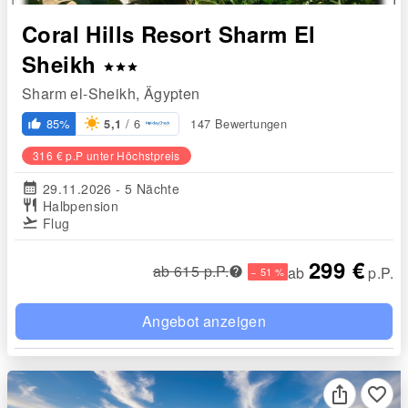
Coral Hills Resort Sharm El
Sheikh
star
star
star
Sharm el-Sheikh, Ägypten
/ 6
85%
147 Bewertungen
5,1
thumb_up_alt
316 € p.P unter Höchstpreis
calendar_month
29.11.2026 - 5 Nächte
restaurant
Halbpension
flight_takeoff
Flug
299 €
ab 615 p.P.
ab
p.P.
− 51 %
Angebot anzeigen
favorite_border