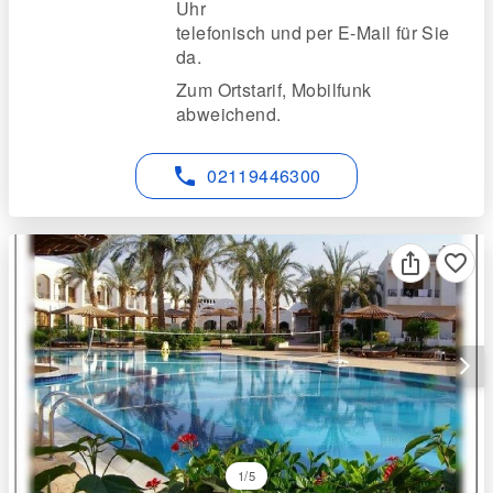
Uhr
telefonisch und per E-Mail für Sie
da.
Zum Ortstarif, Mobilfunk
abweichend.
phone
02119446300
favorite_border
arrow_forward_ios
1/5