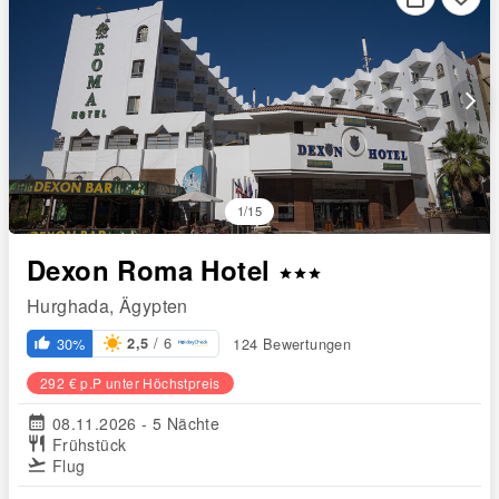
arrow_forward_ios
1/15
Dexon Roma Hotel
star
star
star
Hurghada, Ägypten
/ 6
30%
124 Bewertungen
2,5
thumb_up_alt
292 € p.P unter Höchstpreis
calendar_month
08.11.2026 - 5 Nächte
restaurant
Frühstück
flight_takeoff
Flug