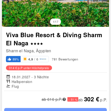
1/17
Viva Blue Resort & Diving Sharm
El Naga
star
star
star
star
Sharm el Naga, Ägypten
/ 6
89%
781 Bewertungen
4,9
thumb_up_alt
314 € p.P unter Höchstpreis
calendar_month
18.01.2027 - 3 Nächte
restaurant
Halbpension
flight_takeoff
Flug
302 €
ab 616 p.P.
ab
p.P.
− 51 %