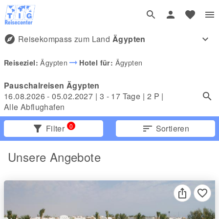
explore
Reisekompass zum Land
Ägypten
expand_more
arrow_right_alt
Ägypten
Ägypten
Reiseziel:
Hotel für:
Pauschalreisen Ägypten
16.08.2026 - 05.02.2027
|
3 - 17 Tage
|
2
P |
Alle Abflughafen
0
filter_alt
Filter
sort
Sortieren
Unsere Angebote
favorite_border