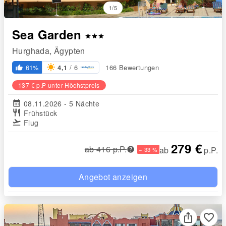
1/5
Sea Garden
star
star
star
Hurghada, Ägypten
/ 6
61%
166 Bewertungen
4,1
thumb_up_alt
137 € p.P unter Höchstpreis
calendar_month
08.11.2026 - 5 Nächte
restaurant
Frühstück
flight_takeoff
Flug
279 €
ab 416 p.P.
ab
p.P.
− 33 %
Angebot anzeigen
favorite_border