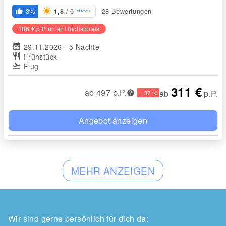
/ 6
3%
28 Bewertungen
1,8
thumb_up_alt
186 € p.P unter Höchstpreis
calendar_month
29.11.2026 - 5 Nächte
restaurant
Frühstück
flight_takeoff
Flug
311 €
ab 497 p.P.
ab
p.P.
− 37 %
Angebot anzeigen
MEHR ANZEIGEN
Wir sind gerne persönlich für dich da: