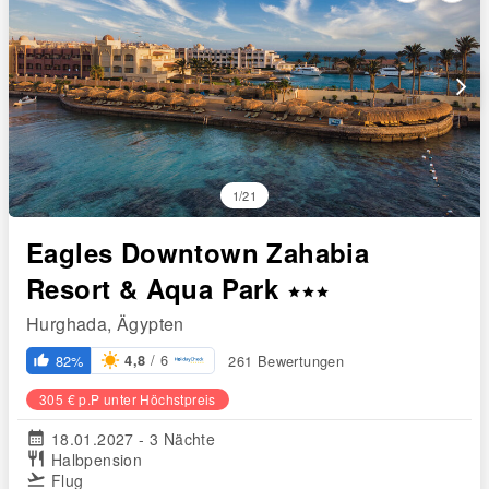
arrow_forward_ios
1/21
Eagles Downtown Zahabia
Resort & Aqua Park
star
star
star
Hurghada, Ägypten
/ 6
82%
261 Bewertungen
4,8
thumb_up_alt
305 € p.P unter Höchstpreis
calendar_month
18.01.2027 - 3 Nächte
restaurant
Halbpension
flight_takeoff
Flug