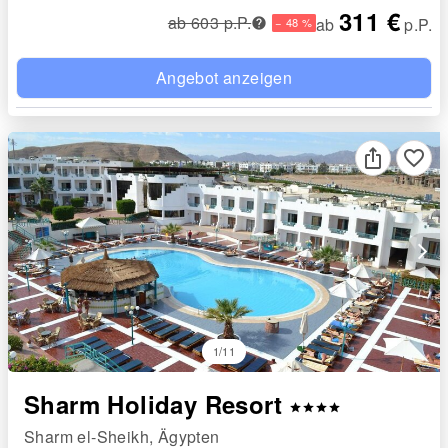
311 €
ab 603 p.P.
ab
p.P.
− 48 %
Angebot anzeigen
favorite_border
arrow_forward_ios
1/11
Sharm Holiday Resort
star
star
star
star
Sharm el-Sheikh, Ägypten