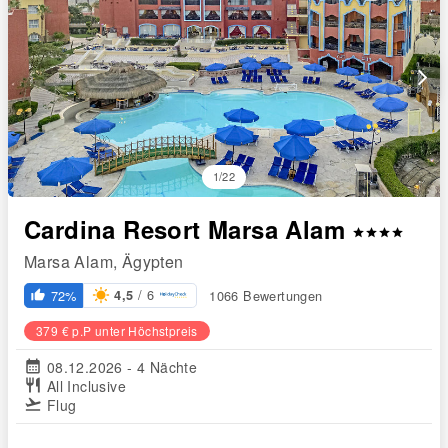
arrow_forward_ios
1/22
Cardina Resort Marsa Alam
star
star
star
star
Marsa Alam, Ägypten
/ 6
72%
1066 Bewertungen
4,5
thumb_up_alt
379 € p.P unter Höchstpreis
calendar_month
08.12.2026 - 4 Nächte
restaurant
All Inclusive
flight_takeoff
Flug