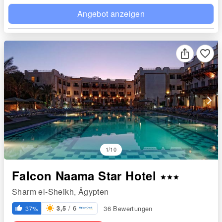
Angebot anzeigen
favorite_border
arrow_forward_ios
1/10
Falcon Naama Star Hotel
star
star
star
Sharm el-Sheikh, Ägypten
/ 6
37%
36 Bewertungen
3,5
thumb_up_alt