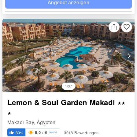
Angebot anzeigen
favorite_border
arrow_forward_ios
1/37
Lemon & Soul Garden Makadi
star
star
star
Makadi Bay, Ägypten
/ 6
89%
3018 Bewertungen
5,0
thumb_up_alt