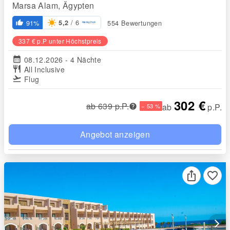
Marsa Alam, Ägypten
/ 6
91%
554 Bewertungen
5,2
thumb_up_alt
337 € p.P unter Höchstpreis
calendar_month
08.12.2026 - 4 Nächte
restaurant
All Inclusive
flight_takeoff
Flug
302 €
ab 639 p.P.
ab
p.P.
− 53 %
Angebot anzeigen
favorite_border
arrow_forward_ios