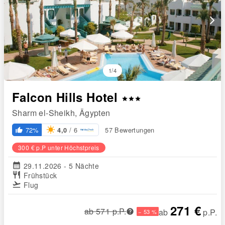
arrow_forward_ios
1/4
Falcon Hills Hotel
star
star
star
Sharm el-Sheikh, Ägypten
/ 6
72%
57 Bewertungen
4,0
thumb_up_alt
300 € p.P unter Höchstpreis
calendar_month
29.11.2026 - 5 Nächte
restaurant
Frühstück
flight_takeoff
Flug
271 €
ab 571 p.P.
ab
p.P.
− 53 %