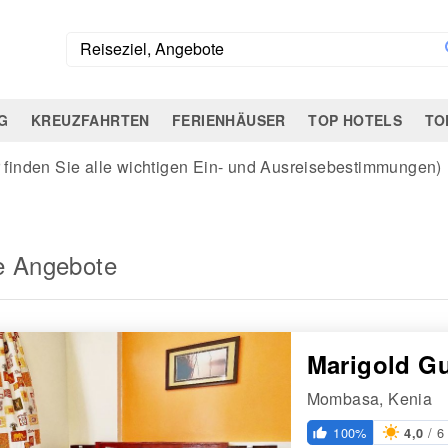
G
KREUZFAHRTEN
FERIENHÄUSER
TOP HOTELS
TO
r finden Sie alle wichtigen Ein- und Ausreisebestimmungen)
e Angebote
Marigold G
Mombasa, Kenia
/ 6
100%
4,0
thumb_up_alt