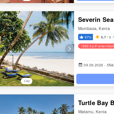
Severin Se
Mombasa, Kenia
/ 6
97%
5,7
thumb_up_alt
1295 € p.P unter Höch
arrow_forward_ios
calendar_month
09.09.2026 - 5Nä
1/40
Turtle Bay 
Watamu, Kenia