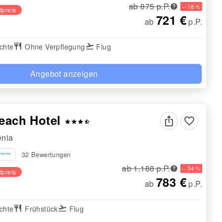
ab 875 p.P.
− 18 %
tpreis
721 €
ab
p.P.
chte
restaurant
Ohne Verpflegung
flight_takeoff
Flug
Angebot anzeigen
Beach Hotel
favorite_border
star
star
star
star_half
enia
32 Bewertungen
ab 1.188 p.P.
− 34 %
tpreis
783 €
ab
p.P.
chte
restaurant
Frühstück
flight_takeoff
Flug