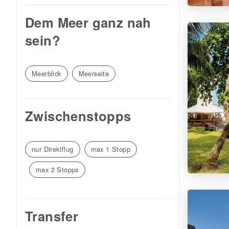
Dem Meer ganz nah
sein?
Meerblick
Meerseite
Zwischenstopps
nur Direktflug
max 1 Stopp
max 2 Stopps
Transfer