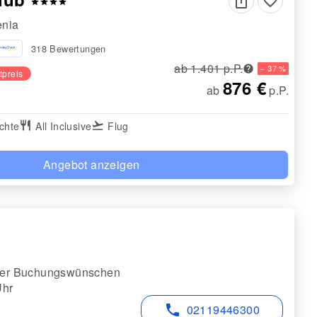
favorite_border
star
star
star
star
enia
318 Bewertungen
ab 1.401 p.P.
− 37 %
tpreis
876 €
ab
p.P.
chte
restaurant
All Inclusive
flight_takeoff
Flug
Angebot anzeigen
 oder Buchungswünschen
Uhr
phone
02119446300