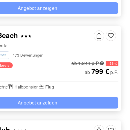
Angebot anzeigen
Beach
favorite_border
star
star
star
enia
173 Bewertungen
ab 1.244 p.P.
− 36 %
tpreis
799 €
ab
p.P.
chte
restaurant
Halbpension
flight_takeoff
Flug
Angebot anzeigen
Club