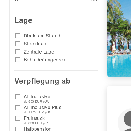
Lage
check_box_outline_blank
Direkt am Strand
check_box_outline_blank
Strandnah
check_box_outline_blank
Zentrale Lage
check_box_outline_blank
Behindertengerecht
Verpflegung ab
All Inclusive
check_box_outline_blank
ab 853 EUR p.P.
All Inclusive Plus
check_box_outline_blank
ab 1175 EUR p.P.
Frühstück
check_box_outline_blank
ab 836 EUR p.P.
Halbpension
check_box_outline_blank