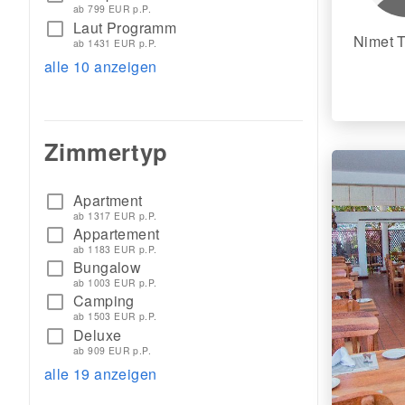
ab 799 EUR p.P.
Laut Programm
check_box_outline_blank
Nimet T
ab 1431 EUR p.P.
alle 10 anzeigen
Zimmertyp
Apartment
check_box_outline_blank
ab 1317 EUR p.P.
Appartement
check_box_outline_blank
ab 1183 EUR p.P.
Bungalow
check_box_outline_blank
ab 1003 EUR p.P.
Camping
check_box_outline_blank
ab 1503 EUR p.P.
Deluxe
check_box_outline_blank
ab 909 EUR p.P.
alle 19 anzeigen