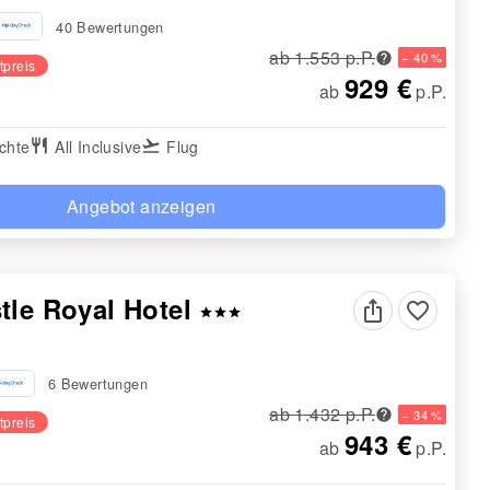
40 Bewertungen
ab 1.553 p.P.
− 40 %
tpreis
929 €
ab
p.P.
chte
restaurant
All Inclusive
flight_takeoff
Flug
Angebot anzeigen
tle Royal Hotel
favorite_border
star
star
star
6 Bewertungen
ab 1.432 p.P.
− 34 %
tpreis
943 €
ab
p.P.