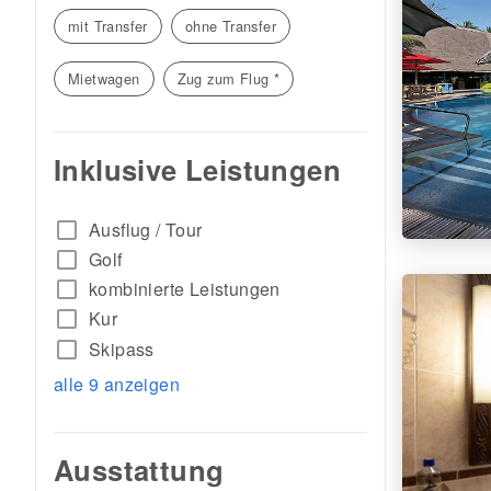
mit Transfer
ohne Transfer
Mietwagen
Zug zum Flug *
Inklusive Leistungen
check_box_outline_blank
Ausflug / Tour
check_box_outline_blank
Golf
check_box_outline_blank
kombinierte Leistungen
check_box_outline_blank
Kur
check_box_outline_blank
Skipass
alle 9 anzeigen
Ausstattung