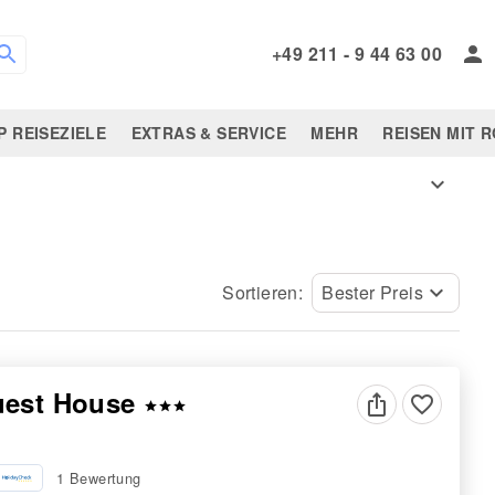
+49 211 - 9 44 63 00
P REISEZIELE
EXTRAS & SERVICE
MEHR
REISEN MIT 
expand_more
Sortieren:
Bester Preis
keyboard_arrow_down
uest House
favorite_border
star
star
star
1 Bewertung