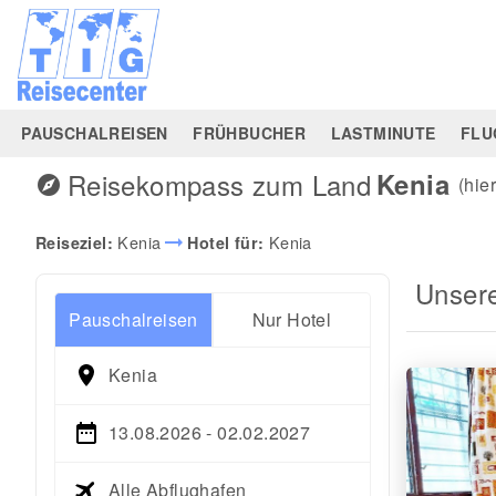
PAUSCHALREISEN
FRÜHBUCHER
LASTMINUTE
FLU
Reisekompass zum Land
Kenia
explore
(hie
arrow_right_alt
Kenia
Kenia
Reiseziel:
Hotel für:
Unser
Pauschalreisen
Nur Hotel
Kenia
13.08.2026 - 02.02.2027
Alle Abflughafen