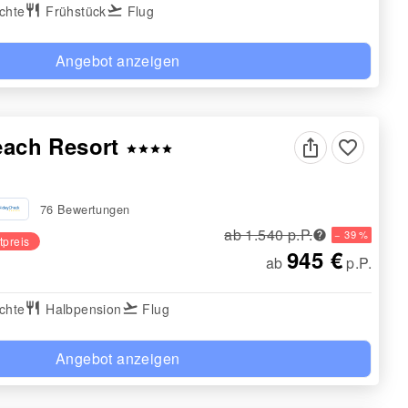
chte
restaurant
Frühstück
flight_takeoff
Flug
Angebot anzeigen
Beach Resort
favorite_border
star
star
star
star
76 Bewertungen
ab 1.540 p.P.
− 39 %
tpreis
945 €
ab
p.P.
chte
restaurant
Halbpension
flight_takeoff
Flug
Angebot anzeigen