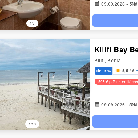
calendar_month
09.09.2026 - 5Nä
1/5
Kilifi Bay 
Kilifi, Kenia
/ 6
98%
5,5
thumb_up_alt
595 € p.P unter Höchs
arrow_forward_ios
calendar_month
09.09.2026 - 5Nä
1/19