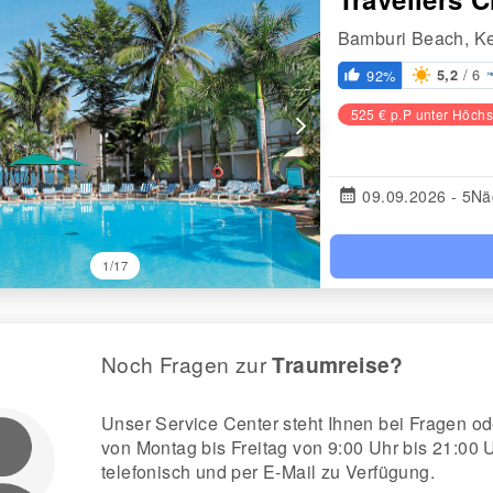
Bamburi Beach, K
/ 6
92%
5,2
thumb_up_alt
525 € p.P unter Höchs
arrow_forward_ios
calendar_month
09.09.2026 - 5Nä
1/17
Noch Fragen zur
Traumreise?
Unser Service Center steht Ihnen bei Fragen
von Montag bis Freitag von 9:00 Uhr bis 21:00 
telefonisch und per E-Mail zu Verfügung.