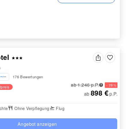
otel
favorite_border
star
star
star
a
176 Bewertungen
ab 1.246 p.P.
− 28 %
tpreis
898 €
ab
p.P.
chte
restaurant
Ohne Verpflegung
flight_takeoff
Flug
Angebot anzeigen