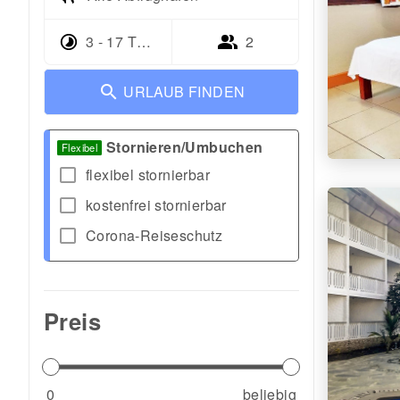
3 - 17 Tage
2
URLAUB FINDEN
Stornieren/Umbuchen
Flexibel
check_box_outline_blank
flexibel stornierbar
check_box_outline_blank
kostenfrei stornierbar
check_box_outline_blank
Corona-Reiseschutz
Preis
0
beliebig