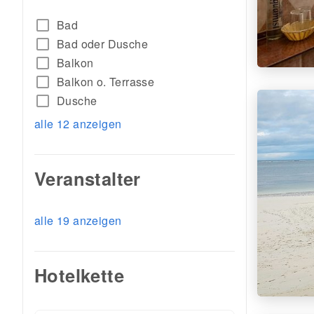
check_box_outline_blank
Bad
check_box_outline_blank
Bad oder Dusche
check_box_outline_blank
Balkon
check_box_outline_blank
Balkon o. Terrasse
check_box_outline_blank
Dusche
alle 12 anzeigen
Veranstalter
alle 19 anzeigen
Hotelkette