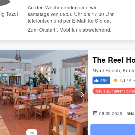
An den Wochenenden sind wir
ig Tezol
samstags von 09:00 Uhr bis 17:00 Uhr
telefonisch und per E-Mail für Sie da.
Zum Ortstarif, Mobilfunk abweichend.
The Reef H
Nyali Beach, Keni
/ 6
55%
4,1
thumb_up_alt
348 € p.P unter Höchs
arrow_forward_ios
calendar_month
09.09.2026 - 5Nä
1/5