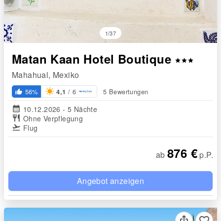
1/37
Matan Kaan Hotel Boutique
star
star
star
Mahahual, Mexiko
/ 6
56%
5 Bewertungen
4,1
thumb_up_alt
calendar_month
10.12.2026 - 5 Nächte
restaurant
Ohne Verpflegung
flight_takeoff
Flug
876 €
ab
p.P.
Angebot anzeigen
favorite_border