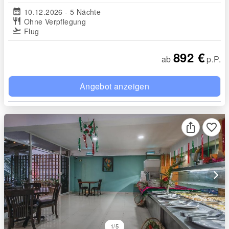
calendar_month
10.12.2026 - 5 Nächte
restaurant
Ohne Verpflegung
flight_takeoff
Flug
892 €
ab
p.P.
Angebot anzeigen
favorite_border
arrow_forward_ios
1/5