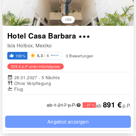
1/50
Hotel Casa Barbara
star
star
star
Isla Holbox, Mexiko
/ 6
100%
3 Bewertungen
5,3
thumb_up_alt
326 € p.P unter Höchstpreis
calendar_month
28.01.2027 - 5 Nächte
restaurant
Ohne Verpflegung
flight_takeoff
Flug
891 €
ab 1.217 p.P.
ab
p.P.
− 27 %
Angebot anzeigen