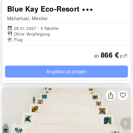
Blue Kay Eco-Resort
star
star
star
Mahahual, Mexiko
calendar_month
28.01.2027 - 5 Nächte
restaurant
Ohne Verpflegung
flight_takeoff
Flug
866 €
ab
p.P.
Angebot anzeigen
favorite_border
arrow_forward_ios