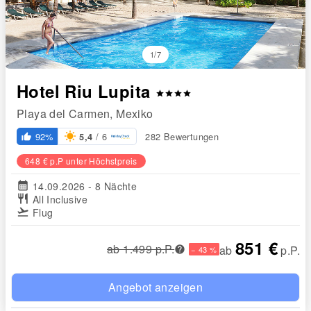
1/7
Hotel Riu Lupita
star
star
star
star
Playa del Carmen, Mexiko
/ 6
92%
282 Bewertungen
5,4
thumb_up_alt
648 € p.P unter Höchstpreis
calendar_month
14.09.2026 - 8 Nächte
restaurant
All Inclusive
flight_takeoff
Flug
851 €
ab 1.499 p.P.
ab
p.P.
− 43 %
Angebot anzeigen