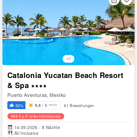
arrow_forward_ios
1/7
Catalonia Yucatan Beach Resort
& Spa
star
star
star
star
Puerto Aventuras, Mexiko
/ 6
62%
61 Bewertungen
4,5
thumb_up_alt
698 € p.P unter Höchstpreis
calendar_month
14.09.2026 - 8 Nächte
restaurant
All Inclusive