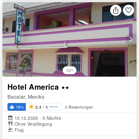
favorite_border
arrow_forward_ios
1/21
Hotel America
star
star
Bacalar, Mexiko
/ 6
16%
3 Bewertungen
2,4
thumb_up_alt
calendar_month
10.12.2026 - 5 Nächte
restaurant
Ohne Verpflegung
flight_takeoff
Flug