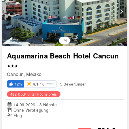
arrow_forward_ios
1/4
Aquamarina Beach Hotel Cancun
star
star
star
Cancún, Mexiko
/ 6
12%
5 Bewertungen
4,1
thumb_up_alt
482 € p.P unter Höchstpreis
calendar_month
14.09.2026 - 8 Nächte
restaurant
Ohne Verpflegung
flight_takeoff
Flug