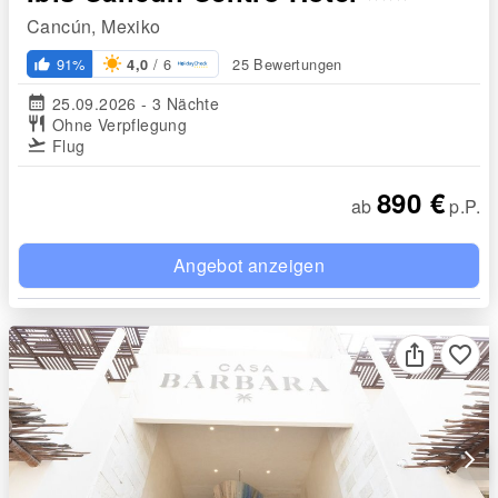
Cancún, Mexiko
/ 6
91%
25 Bewertungen
4,0
thumb_up_alt
calendar_month
25.09.2026 - 3 Nächte
restaurant
Ohne Verpflegung
flight_takeoff
Flug
890 €
ab
p.P.
Angebot anzeigen
favorite_border
arrow_forward_ios