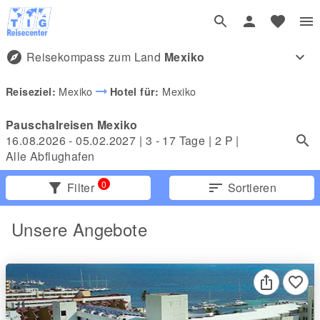
explore
Reisekompass zum Land
Mexiko
expand_more
arrow_right_alt
Mexiko
Mexiko
Reiseziel:
Hotel für:
Pauschalreisen Mexiko
16.08.2026 - 05.02.2027
|
3 - 17 Tage
|
2
P |
Alle Abflughafen
0
filter_alt
Filter
sort
Sortieren
Unsere Angebote
favorite_border