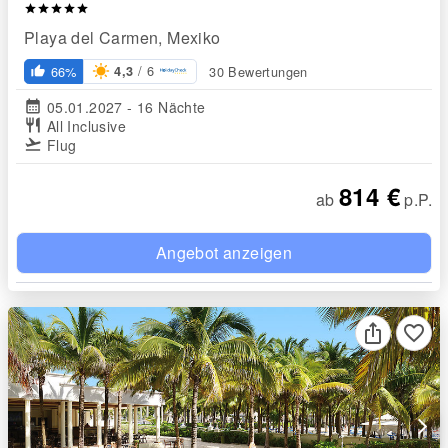
star
star
star
star
star
Playa del Carmen, Mexiko
/ 6
66%
30 Bewertungen
4,3
thumb_up_alt
calendar_month
05.01.2027 - 16 Nächte
restaurant
All Inclusive
flight_takeoff
Flug
814 €
ab
p.P.
Angebot anzeigen
favorite_border
arrow_forward_ios