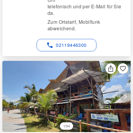
telefonisch und per E-Mail für Sie
da.
Zum Ortstarif, Mobilfunk
abweichend.
phone
02119446300
favorite_border
arrow_forward_ios
1/34