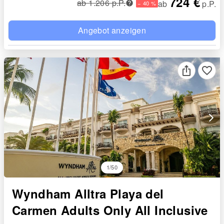
724 €
ab 1.206 p.P.
ab
p.P.
− 40 %
Angebot anzeigen
favorite_border
arrow_forward_ios
1/50
Wyndham Alltra Playa del
Carmen Adults Only All Inclusive