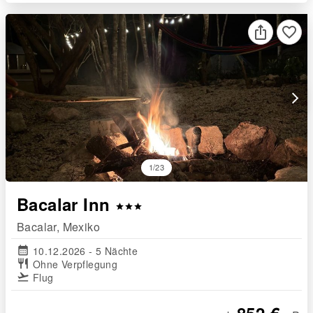
favorite_border
arrow_forward_ios
1/23
Bacalar Inn
star
star
star
Bacalar, Mexiko
calendar_month
10.12.2026 - 5 Nächte
restaurant
Ohne Verpflegung
flight_takeoff
Flug
852 €