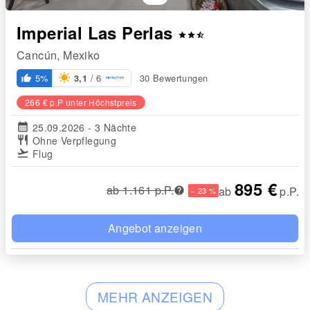
Imperial Las Perlas
star
star
star_half
Cancún, Mexiko
/ 6
5%
30 Bewertungen
3,1
thumb_up_alt
266 € p.P unter Höchstpreis
calendar_month
25.09.2026 - 3 Nächte
restaurant
Ohne Verpflegung
flight_takeoff
Flug
895 €
ab 1.161 p.P.
ab
p.P.
− 23 %
Angebot anzeigen
MEHR ANZEIGEN