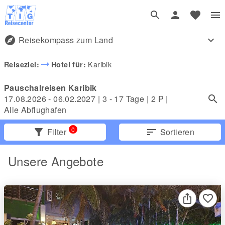
explore
Reisekompass zum Land
expand_more
arrow_right_alt
Karibik
Reiseziel:
Hotel für:
Pauschalreisen Karibik
17.08.2026 - 06.02.2027
|
3 - 17 Tage
|
2
P |
Alle Abflughafen
0
filter_alt
Filter
sort
Sortieren
Unsere Angebote
favorite_border