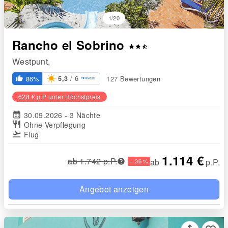
1/20
Rancho el Sobrino
star
star
star_half
Westpunt,
/ 6
86%
127 Bewertungen
5,3
thumb_up_alt
628 € p.P unter Höchstpreis
calendar_month
30.09.2026 - 3 Nächte
restaurant
Ohne Verpflegung
flight_takeoff
Flug
1.114 €
ab 1.742 p.P.
ab
p.P.
− 36 %
Angebot anzeigen