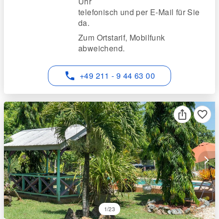
Uhr
telefonisch und per E-Mail für Sie
da.
Zum Ortstarif, Mobilfunk
abweichend.
phone
+49 211 - 9 44 63 00
favorite_border
arrow_forward_ios
1/23