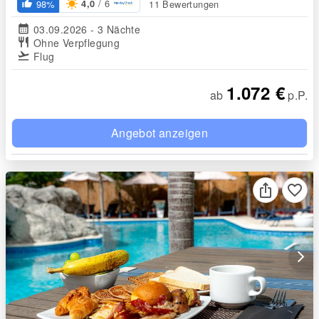
/ 6
98%
11 Bewertungen
4,0
thumb_up_alt
calendar_month
03.09.2026 - 3 Nächte
restaurant
Ohne Verpflegung
flight_takeoff
Flug
1.072 €
ab
p.P.
Angebot anzeigen
favorite_border
arrow_forward_ios