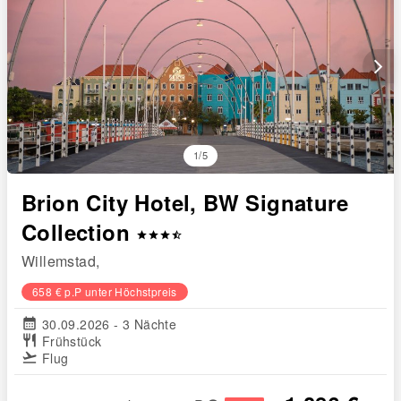
arrow_forward_ios
1/5
Brion City Hotel, BW Signature
Collection
star
star
star
star_half
Willemstad,
658 € p.P unter Höchstpreis
calendar_month
30.09.2026 - 3 Nächte
restaurant
Frühstück
flight_takeoff
Flug