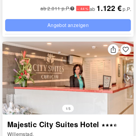
1.122 €
ab 2.011 p.P.
ab
p.P.
− 44 %
Angebot anzeigen
favorite_border
arrow_forward_ios
1/5
Majestic City Suites Hotel
star
star
star
star_half
Willemstad,