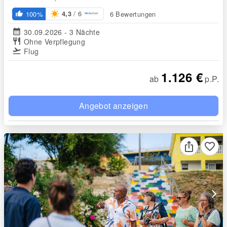
/ 6
100%
6 Bewertungen
4,3
thumb_up_alt
calendar_month
30.09.2026 - 3 Nächte
restaurant
Ohne Verpflegung
flight_takeoff
Flug
1.126 €
ab
p.P.
Angebot anzeigen
favorite_border
arrow_forward_ios