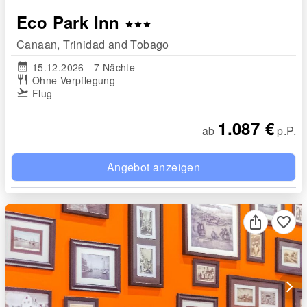
Eco Park Inn
star
star
star
Canaan, Trinidad and Tobago
calendar_month
15.12.2026 - 7 Nächte
restaurant
Ohne Verpflegung
flight_takeoff
Flug
1.087 €
ab
p.P.
Angebot anzeigen
favorite_border
arrow_forward_ios