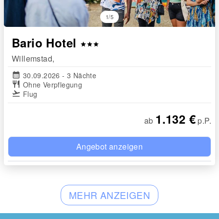
1/5
Bario Hotel
star
star
star
Willemstad,
calendar_month
30.09.2026 - 3 Nächte
restaurant
Ohne Verpflegung
flight_takeoff
Flug
1.132 €
ab
p.P.
Angebot anzeigen
MEHR ANZEIGEN