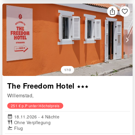
favorite_border
arrow_forward_ios
1/10
The Freedom Hotel
star
star
star
Willemstad,
251 € p.P unter Höchstpreis
calendar_month
18.11.2026 - 4 Nächte
restaurant
Ohne Verpflegung
flight_takeoff
Flug