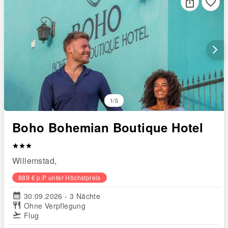
favorite_border
arrow_forward_ios
1/5
Boho Bohemian Boutique Hotel
star
star
star
Willemstad,
889 € p.P unter Höchstpreis
calendar_month
30.09.2026 - 3 Nächte
restaurant
Ohne Verpflegung
flight_takeoff
Flug