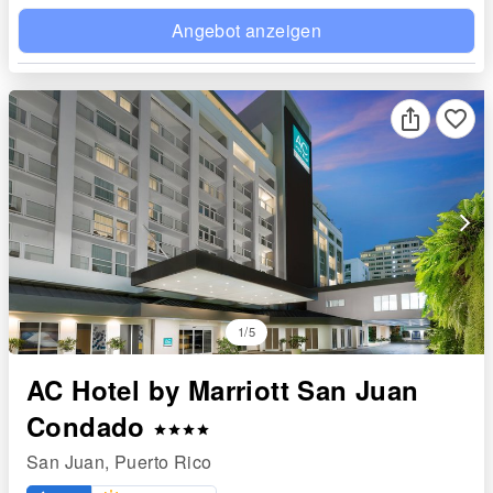
Angebot anzeigen
favorite_border
arrow_forward_ios
1/5
AC Hotel by Marriott San Juan
Condado
star
star
star
star
San Juan, Puerto Rico