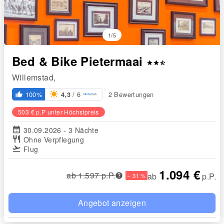
1/5
Bed & Bike Pietermaai
star
star
star_half
Willemstad,
/ 6
100%
2 Bewertungen
4,3
thumb_up_alt
503 € p.P unter Höchstpreis
calendar_month
30.09.2026 - 3 Nächte
restaurant
Ohne Verpflegung
flight_takeoff
Flug
1.094 €
ab 1.597 p.P.
ab
p.P.
− 31 %
Angebot anzeigen