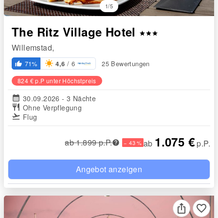
1/5
The Ritz Village Hotel
star
star
star
Willemstad,
/ 6
71%
25 Bewertungen
4,6
thumb_up_alt
824 € p.P unter Höchstpreis
calendar_month
30.09.2026 - 3 Nächte
restaurant
Ohne Verpflegung
flight_takeoff
Flug
1.075 €
ab 1.899 p.P.
ab
p.P.
− 43 %
Angebot anzeigen
favorite_border