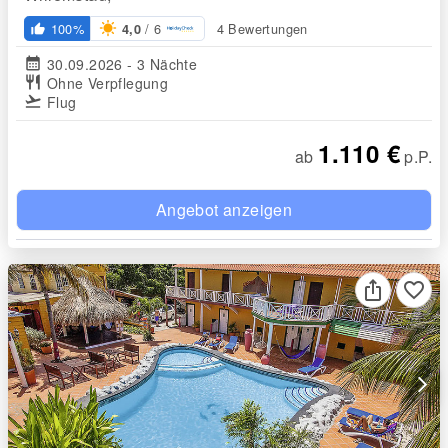
/ 6
100%
4 Bewertungen
4,0
thumb_up_alt
calendar_month
30.09.2026 - 3 Nächte
restaurant
Ohne Verpflegung
flight_takeoff
Flug
1.110 €
ab
p.P.
Angebot anzeigen
favorite_border
arrow_forward_ios