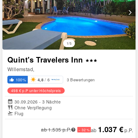
arrow_forward_ios
1/5
Quint's Travelers Inn
star
star
star
Willemstad,
/ 6
100%
3 Bewertungen
4,8
thumb_up_alt
498 € p.P unter Höchstpreis
calendar_month
30.09.2026 - 3 Nächte
restaurant
Ohne Verpflegung
flight_takeoff
Flug
1.037 €
ab 1.535 p.P.
ab
p.P.
− 32 %