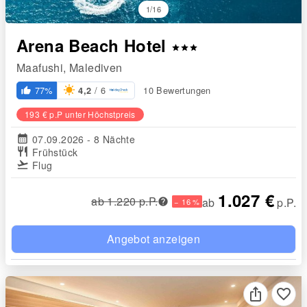
1/16
Arena Beach Hotel
star
star
star
Maafushi, Malediven
/ 6
77%
10 Bewertungen
4,2
thumb_up_alt
193 € p.P unter Höchstpreis
calendar_month
07.09.2026 - 8 Nächte
restaurant
Frühstück
flight_takeoff
Flug
1.027 €
ab 1.220 p.P.
ab
p.P.
− 16 %
Angebot anzeigen
favorite_border