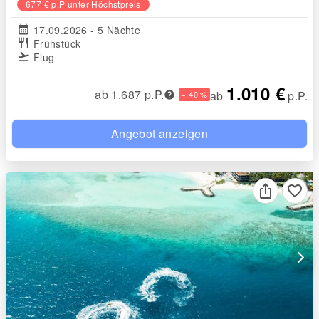
677 € p.P unter Höchstpreis
calendar_month
17.09.2026 - 5 Nächte
restaurant
Frühstück
flight_takeoff
Flug
1.010 €
ab 1.687 p.P.
ab
p.P.
− 40 %
Angebot anzeigen
favorite_border
arrow_forward_ios