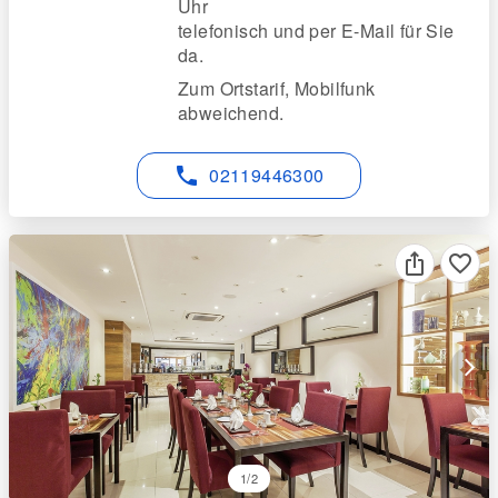
Uhr
telefonisch und per E-Mail für Sie
da.
Zum Ortstarif, Mobilfunk
abweichend.
phone
02119446300
favorite_border
arrow_forward_ios
1/2