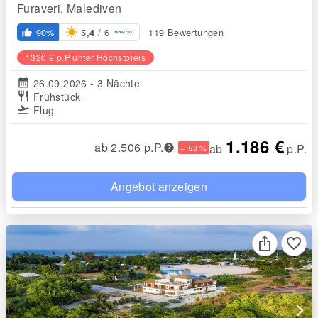
Furaveri, Malediven
/ 6
90%
119 Bewertungen
5,4
thumb_up_alt
1320 € p.P unter Höchstpreis
calendar_month
26.09.2026 - 3 Nächte
restaurant
Frühstück
flight_takeoff
Flug
1.186 €
ab 2.506 p.P.
ab
p.P.
− 53 %
Angebot anzeigen
favorite_border
arrow_forward_ios