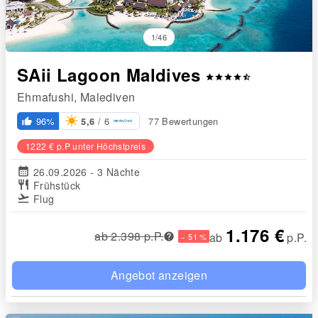
1/46
SAii Lagoon Maldives
star
star
star
star
star_half
Ehmafushi, Malediven
/ 6
96%
77 Bewertungen
5,6
thumb_up_alt
1222 € p.P unter Höchstpreis
calendar_month
26.09.2026 - 3 Nächte
restaurant
Frühstück
flight_takeoff
Flug
1.176 €
ab 2.398 p.P.
ab
p.P.
− 51 %
Angebot anzeigen