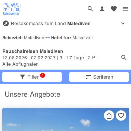
explore
Reisekompass zum Land
Malediven
expand_more
arrow_right_alt
Malediven
Malediven
Reiseziel:
Hotel für:
Pauschalreisen Malediven
13.08.2026 - 02.02.2027
|
3 - 17 Tage
|
2
P |
Alle Abflughafen
0
filter_alt
Filter
sort
Sortieren
Unsere Angebote
favorite_border