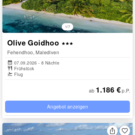
1/7
Olive Goidhoo
star
star
star
Fehendhoo, Malediven
calendar_month
07.09.2026 - 8 Nächte
restaurant
Frühstück
flight_takeoff
Flug
1.186 €
ab
p.P.
Angebot anzeigen
favorite_border