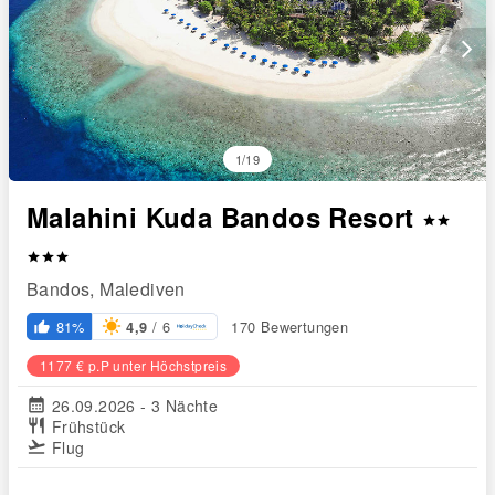
arrow_forward_ios
1/19
Malahini Kuda Bandos Resort
star
star
star
star
star
Bandos, Malediven
/ 6
81%
170 Bewertungen
4,9
thumb_up_alt
1177 € p.P unter Höchstpreis
calendar_month
26.09.2026 - 3 Nächte
restaurant
Frühstück
flight_takeoff
Flug