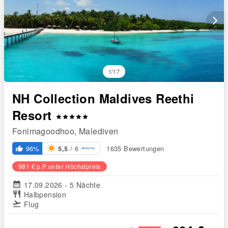
arrow_forward_ios
1/17
NH Collection Maldives Reethi
Resort
star
star
star
star
star
Fonimagoodhoo, Malediven
/ 6
96%
1635 Bewertungen
5,5
thumb_up_alt
981 € p.P unter Höchstpreis
calendar_month
17.09.2026 - 5 Nächte
restaurant
Halbpension
flight_takeoff
Flug