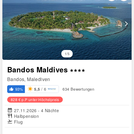
arrow_forward_ios
1/5
Bandos Maldives
star
star
star
star
Bandos, Malediven
/ 6
93%
634 Bewertungen
5,5
thumb_up_alt
828 € p.P unter Höchstpreis
calendar_month
27.11.2026 - 4 Nächte
restaurant
Halbpension
flight_takeoff
Flug