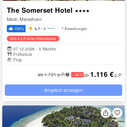
The Somerset Hotel
star
star
star
star
Malé, Malediven
/ 6
100%
7 Bewertungen
5,7
thumb_up_alt
605 € p.P unter Höchstpreis
calendar_month
07.12.2026 - 5 Nächte
restaurant
Frühstück
flight_takeoff
Flug
1.116 €
ab 1.721 p.P.
ab
p.P.
− 35 %
Angebot anzeigen
favorite_border