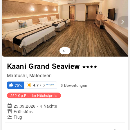
arrow_forward_ios
1/5
Kaani Grand Seaview
star
star
star
star
Maafushi, Malediven
/ 6
75%
6 Bewertungen
4,7
thumb_up_alt
252 € p.P unter Höchstpreis
calendar_month
25.09.2026 - 4 Nächte
restaurant
Frühstück
flight_takeoff
Flug