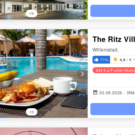
1/5
The Ritz Vi
Willemstad,
/ 6
71%
4,6
thumb_up_alt
824 € p.P unter Höchs
arrow_forward_ios
calendar_month
30.09.2026 - 3Nä
1/5