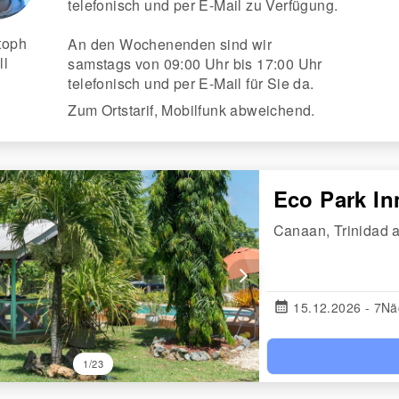
telefonisch und per E-Mail zu Verfügung.
toph
An den Wochenenden sind wir
ll
samstags von 09:00 Uhr bis 17:00 Uhr
telefonisch und per E-Mail für Sie da.
Zum Ortstarif, Mobilfunk abweichend.
Eco Park I
Canaan, Trinidad 
arrow_forward_ios
calendar_month
15.12.2026 - 7Nä
1/23