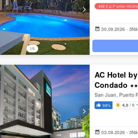
498 € p.P unter Höchs
arrow_forward_ios
calendar_month
30.09.2026 - 3Nä
1/5
AC Hotel by
Condado
star
star
San Juan, Puerto 
/ 6
98%
4,0
thumb_up_alt
arrow_forward_ios
calendar_month
03.09.2026 - 3Nä