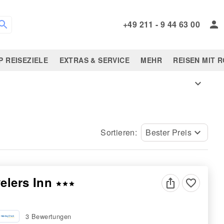
+49 211 - 9 44 63 00
P REISEZIELE
EXTRAS & SERVICE
MEHR
REISEN MIT 
expand_more
Sortieren:
Bester Preis
keyboard_arrow_down
velers Inn
favorite_border
star
star
star
3 Bewertungen