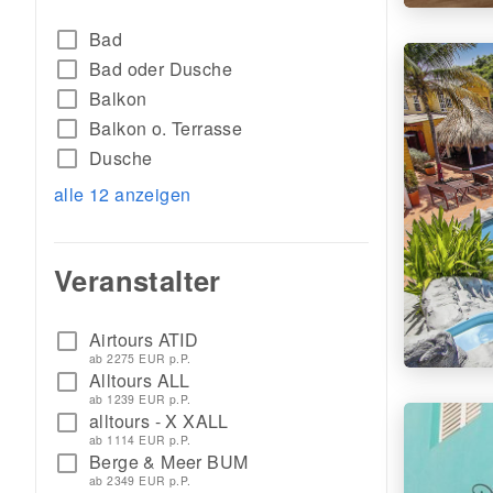
check_box_outline_blank
Bad
check_box_outline_blank
Bad oder Dusche
check_box_outline_blank
Balkon
check_box_outline_blank
Balkon o. Terrasse
check_box_outline_blank
Dusche
alle 12 anzeigen
Veranstalter
Airtours ATID
check_box_outline_blank
ab 2275 EUR p.P.
Alltours ALL
check_box_outline_blank
ab 1239 EUR p.P.
alltours - X XALL
check_box_outline_blank
ab 1114 EUR p.P.
Berge & Meer BUM
check_box_outline_blank
ab 2349 EUR p.P.