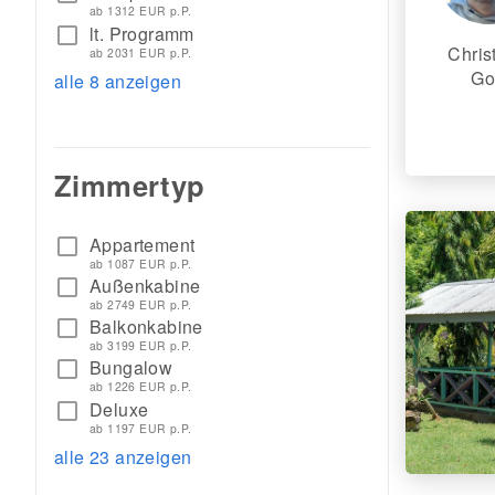
ab 1312 EUR p.P.
lt. Programm
check_box_outline_blank
Chris
ab 2031 EUR p.P.
Go
alle 8 anzeigen
Zimmertyp
Appartement
check_box_outline_blank
ab 1087 EUR p.P.
Außenkabine
check_box_outline_blank
ab 2749 EUR p.P.
Balkonkabine
check_box_outline_blank
ab 3199 EUR p.P.
Bungalow
check_box_outline_blank
ab 1226 EUR p.P.
Deluxe
check_box_outline_blank
ab 1197 EUR p.P.
alle 23 anzeigen