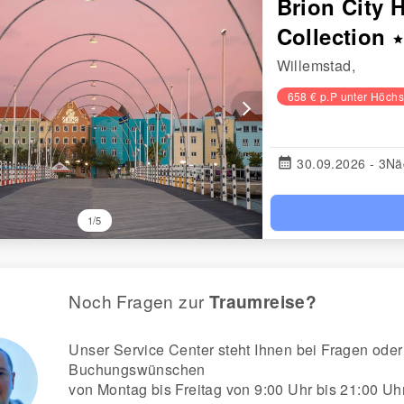
Brion City 
Collection
star
Willemstad,
658 € p.P unter Höchs
arrow_forward_ios
calendar_month
30.09.2026 - 3Nä
1/5
Noch Fragen zur
Traumreise?
Unser Service Center steht Ihnen bei Fragen oder
Buchungswünschen
von Montag bis Freitag von 9:00 Uhr bis 21:00 Uh