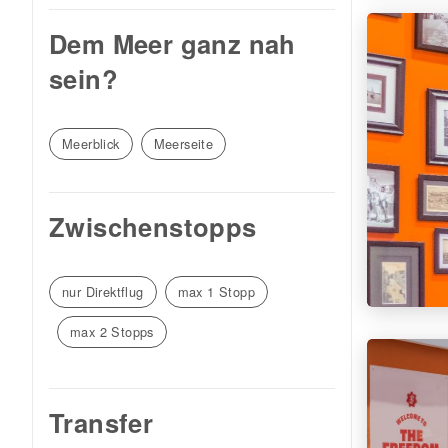
Dem Meer ganz nah
sein?
Meerblick
Meerseite
Zwischenstopps
nur Direktflug
max 1 Stopp
max 2 Stopps
Transfer