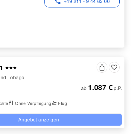
phone
+49 211 - 9 44 63 00
nn
favorite_border
star
star
star
and Tobago
1.087 €
ab
p.P.
chte
restaurant
Ohne Verpflegung
flight_takeoff
Flug
Angebot anzeigen