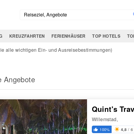
G
KREUZFAHRTEN
FERIENHÄUSER
TOP HOTELS
TO
Sie alle wichtigen Ein- und Ausreisebestimmungen)
e Angebote
Quint's Tra
Willemstad,
/ 6
100%
4,8
thumb_up_alt