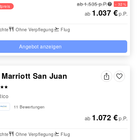
ab 1.535 p.P.
− 32 %
tpreis
1.037 €
ab
p.P.
chte
restaurant
Ohne Verpflegung
flight_takeoff
Flug
Angebot anzeigen
 Marriott San Juan
favorite_border
star
star
Rico
11 Bewertungen
1.072 €
ab
p.P.
chte
restaurant
Ohne Verpflegung
flight_takeoff
Flug