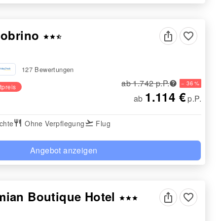
Sobrino
favorite_border
star
star
star_half
127 Bewertungen
ab 1.742 p.P.
− 36 %
tpreis
1.114 €
ab
p.P.
chte
restaurant
Ohne Verpflegung
flight_takeoff
Flug
Angebot anzeigen
ian Boutique Hotel
favorite_border
star
star
star