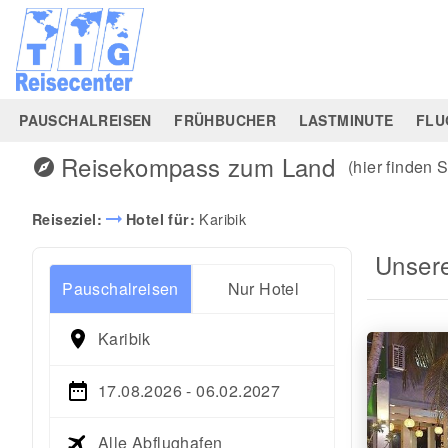
PAUSCHALREISEN
FRÜHBUCHER
LASTMINUTE
FLU
Reisekompass zum Land
explore
(hier finden 
arrow_right_alt
Karibik
Reiseziel:
Hotel für:
Unser
Pauschalreisen
Nur Hotel
Karibik
17.08.2026 - 06.02.2027
Alle Abflughafen