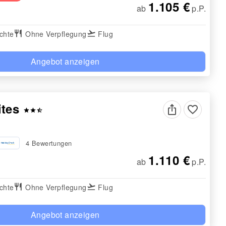
1.105 €
ab
p.P.
chte
restaurant
Ohne Verpflegung
flight_takeoff
Flug
Angebot anzeigen
ites
favorite_border
star
star
star_half
4 Bewertungen
1.110 €
ab
p.P.
chte
restaurant
Ohne Verpflegung
flight_takeoff
Flug
Angebot anzeigen