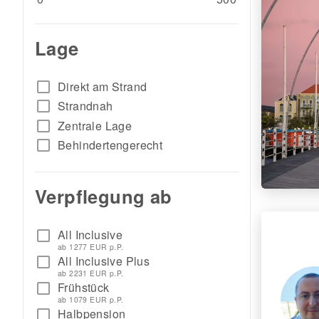
Lage
check_box_outline_blank
Direkt am Strand
check_box_outline_blank
Strandnah
check_box_outline_blank
Zentrale Lage
check_box_outline_blank
Behindertengerecht
Verpflegung ab
All Inclusive
check_box_outline_blank
ab 1277 EUR p.P.
All Inclusive Plus
check_box_outline_blank
ab 2231 EUR p.P.
Frühstück
check_box_outline_blank
ab 1079 EUR p.P.
Halbpension
check_box_outline_blank