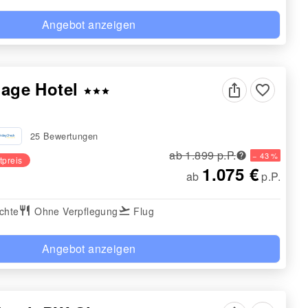
Angebot anzeigen
llage Hotel
favorite_border
star
star
star
25 Bewertungen
ab 1.899 p.P.
− 43 %
tpreis
1.075 €
ab
p.P.
chte
restaurant
Ohne Verpflegung
flight_takeoff
Flug
Angebot anzeigen