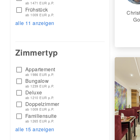
ab 1471 EUR p.P.
Frühstück
check_box_outline_blank
Chris
ab 1009 EUR p.P.
Go
alle 11 anzeigen
Zimmertyp
Appartement
check_box_outline_blank
ab 1986 EUR p.P.
Bungalow
check_box_outline_blank
ab 1239 EUR p.P.
Deluxe
check_box_outline_blank
ab 1210 EUR p.P.
Doppelzimmer
check_box_outline_blank
ab 1009 EUR p.P.
Familiensuite
check_box_outline_blank
ab 1265 EUR p.P.
alle 15 anzeigen