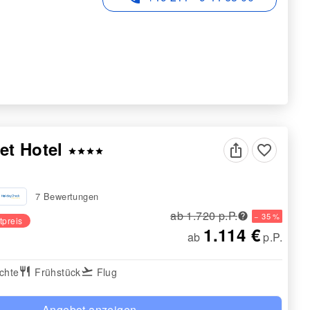
et Hotel
favorite_border
star
star
star
star
7 Bewertungen
ab 1.720 p.P.
− 35 %
tpreis
1.114 €
ab
p.P.
chte
restaurant
Frühstück
flight_takeoff
Flug
Angebot anzeigen