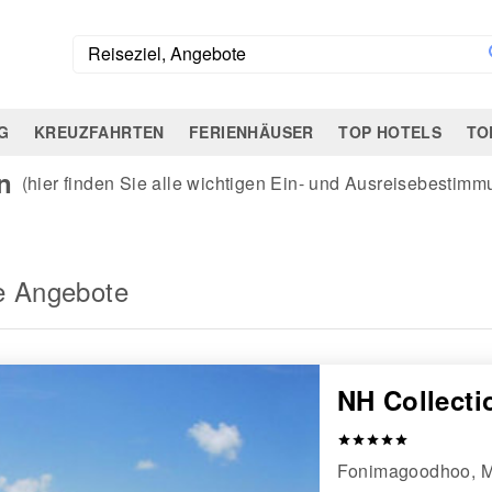
G
KREUZFAHRTEN
FERIENHÄUSER
TOP HOTELS
TO
n
(hier finden Sie alle wichtigen Ein- und Ausreisebestim
e Angebote
NH Collecti
star
star
star
star
star
Fonimagoodhoo, M