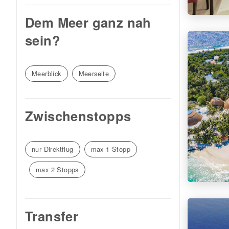
Dem Meer ganz nah
sein?
Meerblick
Meerseite
Zwischenstopps
nur Direktflug
max 1 Stopp
max 2 Stopps
Transfer