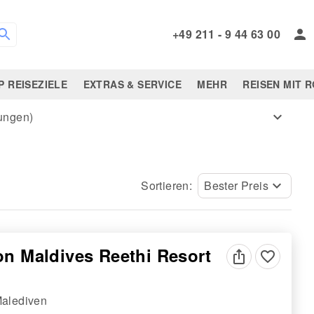
+49 211 - 9 44 63 00
P REISEZIELE
EXTRAS & SERVICE
MEHR
REISEN MIT 
mungen)
expand_more
Sortieren:
Bester Preis
keyboard_arrow_down
on Maldives Reethi Resort
favorite_border
alediven