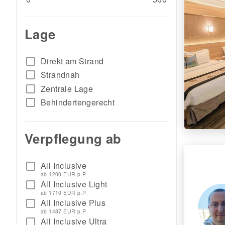
Lage
check_box_outline_blank
Direkt am Strand
check_box_outline_blank
Strandnah
check_box_outline_blank
Zentrale Lage
check_box_outline_blank
Behindertengerecht
Verpflegung ab
All Inclusive
check_box_outline_blank
ab 1200 EUR p.P.
All Inclusive Light
check_box_outline_blank
ab 1710 EUR p.P.
All Inclusive Plus
check_box_outline_blank
ab 1487 EUR p.P.
All Inclusive Ultra
check_box_outline_blank