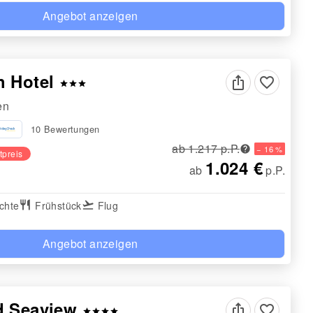
Angebot anzeigen
h Hotel
favorite_border
star
star
star
en
10 Bewertungen
ab 1.217 p.P.
− 16 %
tpreis
1.024 €
ab
p.P.
chte
restaurant
Frühstück
flight_takeoff
Flug
Angebot anzeigen
d Seaview
favorite_border
star
star
star
star