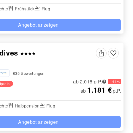
chte
restaurant
Frühstück
flight_takeoff
Flug
Angebot anzeigen
dives
favorite_border
star
star
star
star
n
635 Bewertungen
ab 2.018 p.P.
− 41 %
tpreis
1.181 €
ab
p.P.
chte
restaurant
Halbpension
flight_takeoff
Flug
Angebot anzeigen