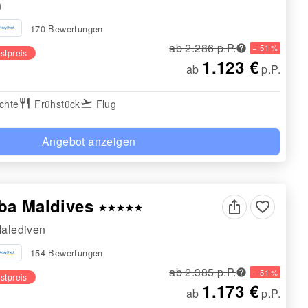
n
170 Bewertungen
ab 2.286 p.P.
− 51 %
stpreis
1.123 €
ab
p.P.
chte
restaurant
Frühstück
flight_takeoff
Flug
Angebot anzeigen
ba Maldives
favorite_border
star
star
star
star
star
Malediven
154 Bewertungen
ab 2.385 p.P.
− 51 %
stpreis
1.173 €
ab
p.P.