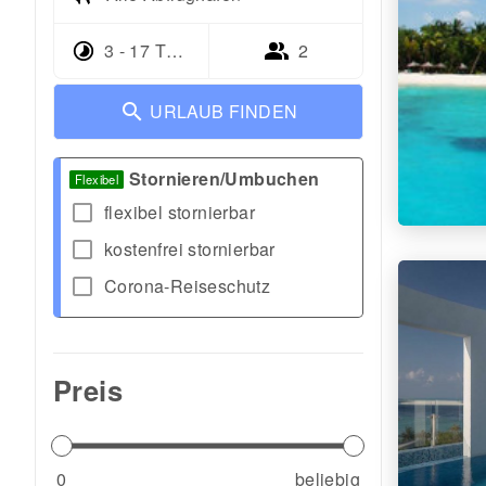
3 - 17 Tage
2
URLAUB FINDEN
Stornieren/Umbuchen
Flexibel
check_box_outline_blank
flexibel stornierbar
check_box_outline_blank
kostenfrei stornierbar
check_box_outline_blank
Corona-Reiseschutz
Preis
0
beliebig