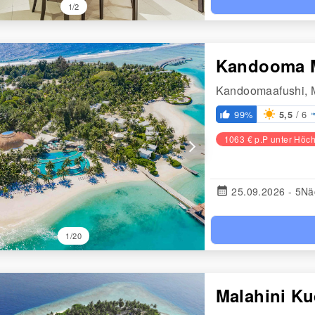
1/2
Kandooma 
Kandoomaafushi, 
/ 6
99%
5,5
thumb_up_alt
1063 € p.P unter Höch
arrow_forward_ios
calendar_month
25.09.2026 - 5Nä
1/20
Malahini K