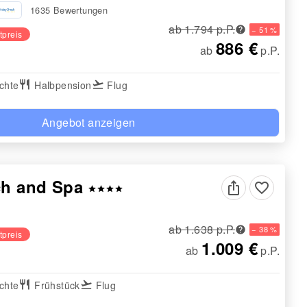
1635 Bewertungen
ab 1.794 p.P.
− 51 %
tpreis
886 €
ab
p.P.
chte
restaurant
Halbpension
flight_takeoff
Flug
Angebot anzeigen
ch and Spa
favorite_border
star
star
star
star
ab 1.638 p.P.
− 38 %
tpreis
1.009 €
ab
p.P.
chte
restaurant
Frühstück
flight_takeoff
Flug