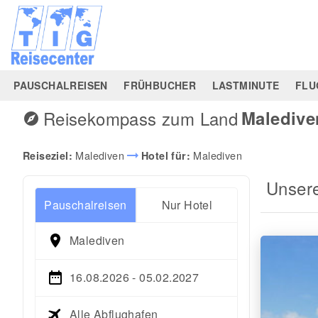
PAUSCHALREISEN
FRÜHBUCHER
LASTMINUTE
FLU
Reisekompass zum Land
Maledive
explore
arrow_right_alt
Malediven
Malediven
Reiseziel:
Hotel für:
Unser
Pauschalreisen
Nur Hotel
Malediven
16.08.2026 - 05.02.2027
Alle Abflughafen