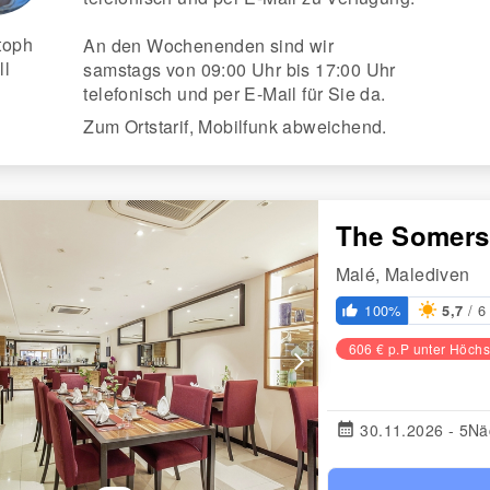
toph
An den Wochenenden sind wir
ll
samstags von 09:00 Uhr bis 17:00 Uhr
telefonisch und per E-Mail für Sie da.
Zum Ortstarif, Mobilfunk abweichend.
The Somers
Malé, Malediven
/ 6
100%
5,7
thumb_up_alt
606 € p.P unter Höchs
arrow_forward_ios
calendar_month
30.11.2026 - 5Nä