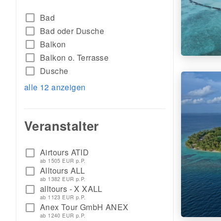
check_box_outline_blank
Bad
check_box_outline_blank
Bad oder Dusche
check_box_outline_blank
Balkon
check_box_outline_blank
Balkon o. Terrasse
check_box_outline_blank
Dusche
alle 12 anzeigen
Veranstalter
Airtours ATID
check_box_outline_blank
ab 1505 EUR p.P.
Alltours ALL
check_box_outline_blank
ab 1382 EUR p.P.
alltours - X XALL
check_box_outline_blank
ab 1123 EUR p.P.
Anex Tour GmbH ANEX
check_box_outline_blank
ab 1240 EUR p.P.