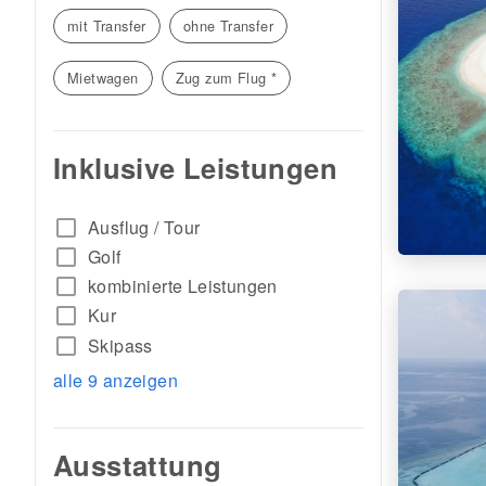
mit Transfer
ohne Transfer
Mietwagen
Zug zum Flug *
Inklusive Leistungen
check_box_outline_blank
Ausflug / Tour
check_box_outline_blank
Golf
check_box_outline_blank
kombinierte Leistungen
check_box_outline_blank
Kur
check_box_outline_blank
Skipass
alle 9 anzeigen
Ausstattung