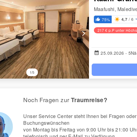
Maafushi, Malediv
/ 6
75%
4,7
thumb_up_alt
217 € p.P unter Höchs
arrow_forward_ios
calendar_month
25.09.2026 - 5Nä
1/5
Noch Fragen zur
Traumreise?
Unser Service Center steht Ihnen bei Fragen oder
Buchungswünschen
von Montag bis Freitag von 9:00 Uhr bis 21:00 Uh
telefonisch und per E-Mail zu Verfügung.