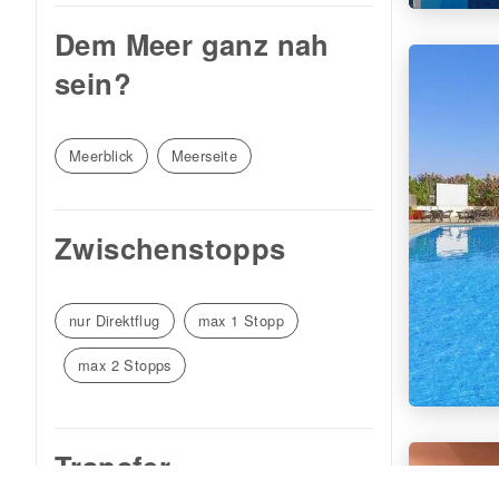
Dem Meer ganz nah
sein?
Meerblick
Meerseite
Zwischenstopps
nur Direktflug
max 1 Stopp
max 2 Stopps
Transfer