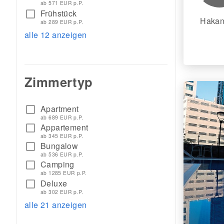
ab 571 EUR p.P.
Frühstück
check_box_outline_blank
Hakan
ab 289 EUR p.P.
alle 12 anzeigen
Zimmertyp
Apartment
check_box_outline_blank
ab 689 EUR p.P.
Appartement
check_box_outline_blank
ab 345 EUR p.P.
Bungalow
check_box_outline_blank
ab 536 EUR p.P.
Camping
check_box_outline_blank
ab 1285 EUR p.P.
Deluxe
check_box_outline_blank
ab 302 EUR p.P.
alle 21 anzeigen