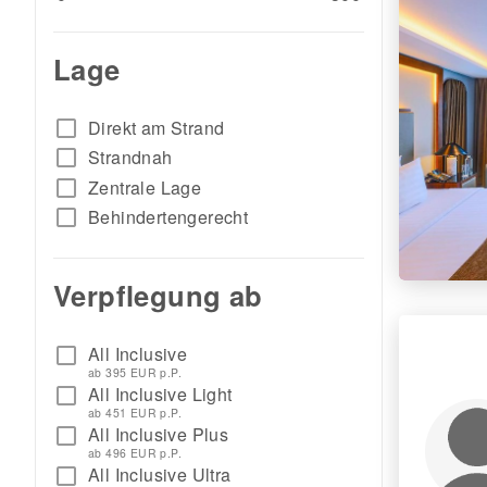
Lage
check_box_outline_blank
Direkt am Strand
check_box_outline_blank
Strandnah
check_box_outline_blank
Zentrale Lage
check_box_outline_blank
Behindertengerecht
Verpflegung ab
All Inclusive
check_box_outline_blank
ab 395 EUR p.P.
All Inclusive Light
check_box_outline_blank
ab 451 EUR p.P.
All Inclusive Plus
check_box_outline_blank
ab 496 EUR p.P.
All Inclusive Ultra
check_box_outline_blank