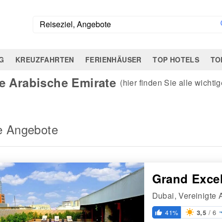
G
KREUZFAHRTEN
FERIENHÄUSER
TOP HOTELS
TO
te Arabische Emirate
(hier finden Sie alle wich
e Angebote
Grand Excel
Dubai, Vereinigte 
/ 6
41%
3,5
thumb_up_alt