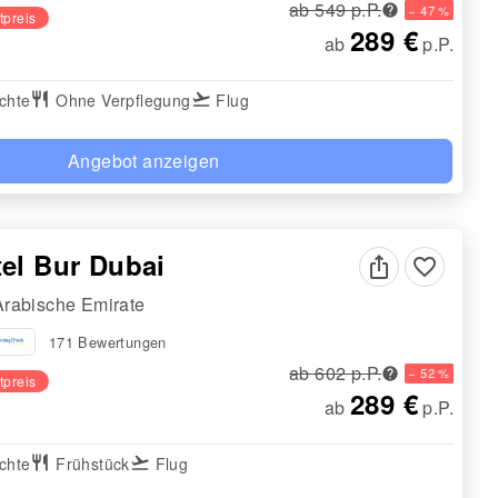
ab 549 p.P.
− 47 %
tpreis
289 €
ab
p.P.
chte
restaurant
Ohne Verpflegung
flight_takeoff
Flug
Angebot anzeigen
el Bur Dubai
favorite_border
Arabische Emirate
171 Bewertungen
ab 602 p.P.
− 52 %
tpreis
289 €
ab
p.P.
chte
restaurant
Frühstück
flight_takeoff
Flug