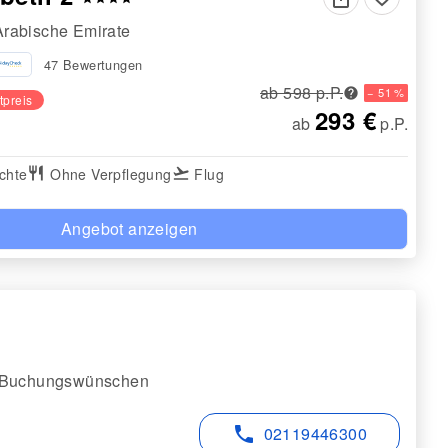
Arabische Emirate
47 Bewertungen
ab 598 p.P.
− 51 %
tpreis
293 €
ab
p.P.
chte
restaurant
Ohne Verpflegung
flight_takeoff
Flug
Angebot anzeigen
er Buchungswünschen
phone
02119446300