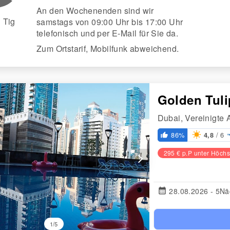
An den Wochenenden sind wir
 Tig
samstags von 09:00 Uhr bis 17:00 Uhr
telefonisch und per E-Mail für Sie da.
Zum Ortstarif, Mobilfunk abweichend.
Golden Tuli
Dubai, Vereinigte 
/ 6
86%
4,8
thumb_up_alt
295 € p.P unter Höchs
arrow_forward_ios
calendar_month
28.08.2026 - 5Nä
1/5