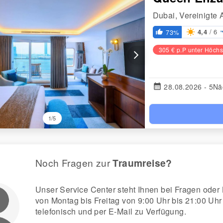
Dubai, Vereinigte 
/ 6
73%
4,4
thumb_up_alt
305 € p.P unter Höchs
arrow_forward_ios
calendar_month
28.08.2026 - 5Nä
1/5
Noch Fragen zur
Traumreise?
Unser Service Center steht Ihnen bei Fragen od
von Montag bis Freitag von 9:00 Uhr bis 21:00 Uhr
telefonisch und per E-Mail zu Verfügung.