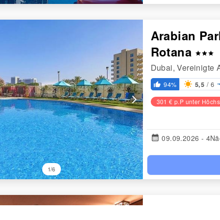
Arabian Par
Rotana
star
star
star
Dubai, Vereinigte 
/ 6
94%
5,5
thumb_up_alt
arrow_forward_ios
301 € p.P unter Höchs
calendar_month
09.09.2026 - 4Nä
1/6
The Canvas 