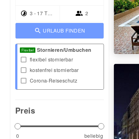
3 - 17 Tage
2
URLAUB FINDEN
Stornieren/Umbuchen
Flexibel
check_box_outline_blank
flexibel stornierbar
check_box_outline_blank
kostenfrei stornierbar
check_box_outline_blank
Corona-Reiseschutz
Preis
0
beliebig