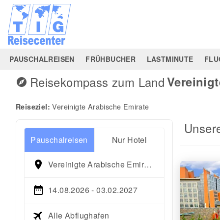
PAUSCHALREISEN
FRÜHBUCHER
LASTMINUTE
FLU
Reisekompass zum Land
Vereinig
explore
Vereinigte Arabische Emirate
Reiseziel:
Unser
Pauschalreisen
Nur Hotel
Vereinigte Arabische Emirate
14.08.2026 - 03.02.2027
Alle Abflughafen