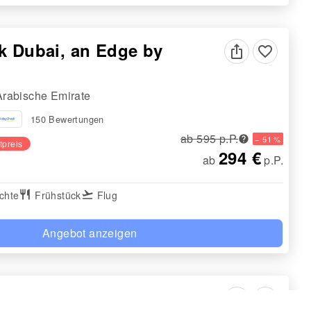
k Dubai, an Edge by
favorite_border
Arabische Emirate
150 Bewertungen
ab 595 p.P.
− 51 %
tpreis
294 €
ab
p.P.
chte
restaurant
Frühstück
flight_takeoff
Flug
Angebot anzeigen
Hotel Dubai - Mgallery
favorite_border