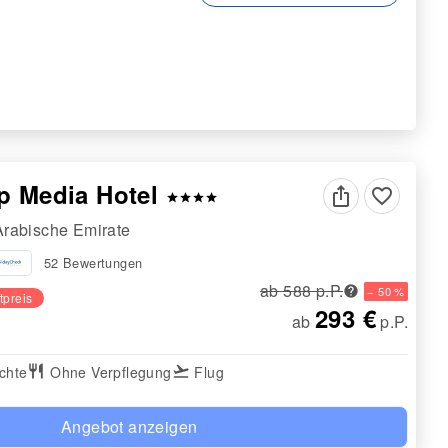
p Media Hotel
favorite_border
star
star
star
star
Arabische Emirate
52 Bewertungen
ab 588 p.P.
− 50 %
tpreis
293 €
ab
p.P.
chte
restaurant
Ohne Verpflegung
flight_takeoff
Flug
Angebot anzeigen