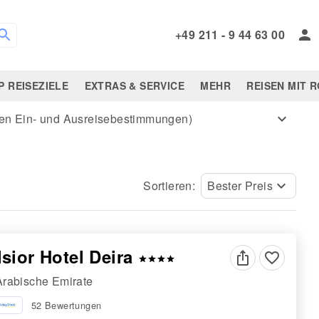
+49 211 - 9 44 63 00
P REISEZIELE
EXTRAS & SERVICE
MEHR
REISEN MIT 
tigen Ein- und Ausreisebestimmungen)
expand_more
Sortieren:
Bester Preis
keyboard_arrow_down
sior Hotel Deira
favorite_border
star
star
star
star
Arabische Emirate
52 Bewertungen