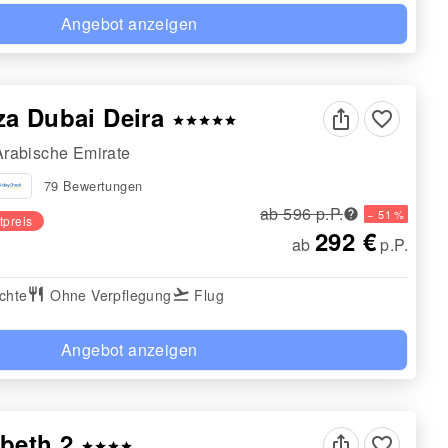
Angebot anzeigen
za Dubai Deira
favorite_border
star
star
star
star
star
Arabische Emirate
79 Bewertungen
ab 596 p.P.
− 51 %
tpreis
292 €
ab
p.P.
chte
restaurant
Ohne Verpflegung
flight_takeoff
Flug
Angebot anzeigen
abeth 2
favorite_border
star
star
star
star