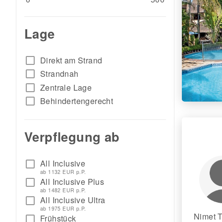
Lage
check_box_outline_blank
Direkt am Strand
check_box_outline_blank
Strandnah
check_box_outline_blank
Zentrale Lage
check_box_outline_blank
Behindertengerecht
Verpflegung ab
All Inclusive
check_box_outline_blank
ab 1132 EUR p.P.
All Inclusive Plus
check_box_outline_blank
ab 1482 EUR p.P.
All Inclusive Ultra
check_box_outline_blank
ab 1975 EUR p.P.
Nimet T
Frühstück
check_box_outline_blank