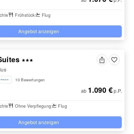
chte
restaurant
Frühstück
flight_takeoff
Flug
Angebot anzeigen
Suites
favorite_border
star
star
star
ius
10 Bewertungen
1.090 €
ab
p.P.
chte
restaurant
Ohne Verpflegung
flight_takeoff
Flug
Angebot anzeigen