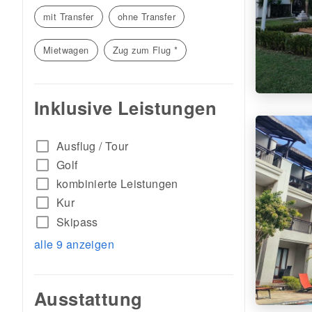
mit Transfer
ohne Transfer
Mietwagen
Zug zum Flug *
Inklusive Leistungen
check_box_outline_blank
Ausflug / Tour
check_box_outline_blank
Golf
check_box_outline_blank
kombinierte Leistungen
check_box_outline_blank
Kur
check_box_outline_blank
Skipass
alle 9 anzeigen
Ausstattung