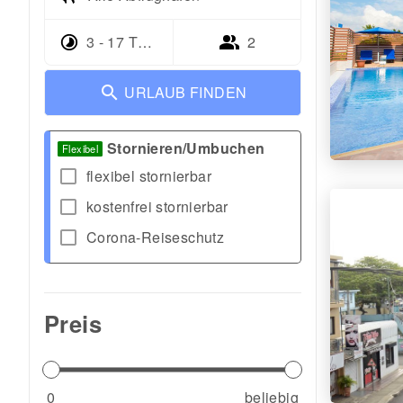
3 - 17 Tage
2
URLAUB FINDEN
Stornieren/Umbuchen
Flexibel
check_box_outline_blank
flexibel stornierbar
check_box_outline_blank
kostenfrei stornierbar
check_box_outline_blank
Corona-Reiseschutz
Preis
0
beliebig