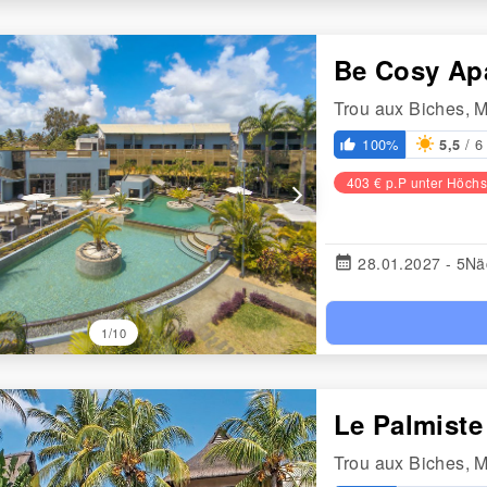
Be Cosy Ap
Trou aux Biches, M
/ 6
100%
5,5
thumb_up_alt
403 € p.P unter Höchs
arrow_forward_ios
calendar_month
28.01.2027 - 5Nä
1/10
Le Palmiste
Trou aux Biches, M