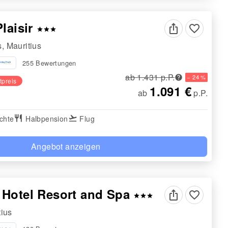
Plaisir
favorite_border
star
star
star
, Mauritius
255 Bewertungen
ab 1.431 p.P.
− 24 %
tpreis
1.091 €
ab
p.P.
chte
restaurant
Halbpension
flight_takeoff
Flug
Angebot anzeigen
 Hotel Resort and Spa
favorite_border
star
star
star
tius