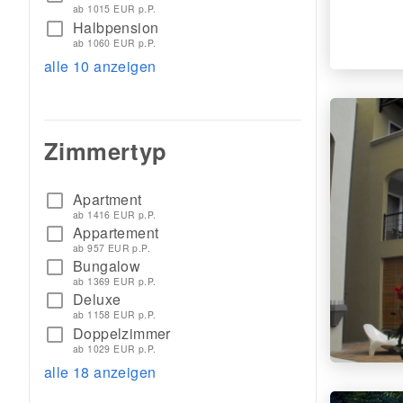
ab 1015 EUR p.P.
Halbpension
check_box_outline_blank
ab 1060 EUR p.P.
alle 10 anzeigen
Zimmertyp
Apartment
check_box_outline_blank
ab 1416 EUR p.P.
Appartement
check_box_outline_blank
ab 957 EUR p.P.
Bungalow
check_box_outline_blank
ab 1369 EUR p.P.
Deluxe
check_box_outline_blank
ab 1158 EUR p.P.
Doppelzimmer
check_box_outline_blank
ab 1029 EUR p.P.
alle 18 anzeigen