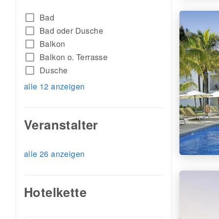
check_box_outline_blank
Bad
check_box_outline_blank
Bad oder Dusche
check_box_outline_blank
Balkon
check_box_outline_blank
Balkon o. Terrasse
check_box_outline_blank
Dusche
alle 12 anzeigen
Veranstalter
alle 26 anzeigen
Hotelkette