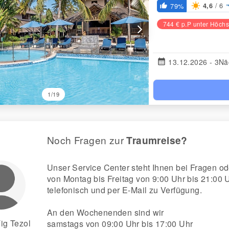
/ 6
79%
4,6
thumb_up_alt
744 € p.P unter Höchs
arrow_forward_ios
calendar_month
13.12.2026 - 3Nä
1/19
Noch Fragen zur
Traumreise?
Unser Service Center steht Ihnen bei Fragen
von Montag bis Freitag von 9:00 Uhr bis 21:00 
telefonisch und per E-Mail zu Verfügung.
An den Wochenenden sind wir
ig Tezol
samstags von 09:00 Uhr bis 17:00 Uhr