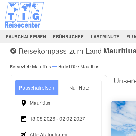
PAUSCHALREISEN
FRÜHBUCHER
LASTMINUTE
FLU
Reisekompass zum Land
Mauritiu
explore
arrow_right_alt
Mauritius
Mauritius
Reiseziel:
Hotel für:
Unser
Pauschalreisen
Nur Hotel
Mauritius
13.08.2026 - 02.02.2027
Alle Abflughafen