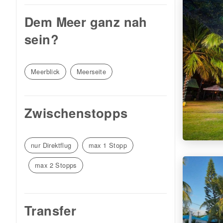
Dem Meer ganz nah
sein?
Meerblick
Meerseite
Zwischenstopps
nur Direktflug
max 1 Stopp
max 2 Stopps
Transfer