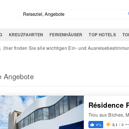
G
KREUZFAHRTEN
FERIENHÄUSER
TOP HOTELS
TO
s
(hier finden Sie alle wichtigen Ein- und Ausreisebestimm
e Angebote
Résidence 
Trou aux Biches, M
/ 6
4%
3,1
thumb_up_alt