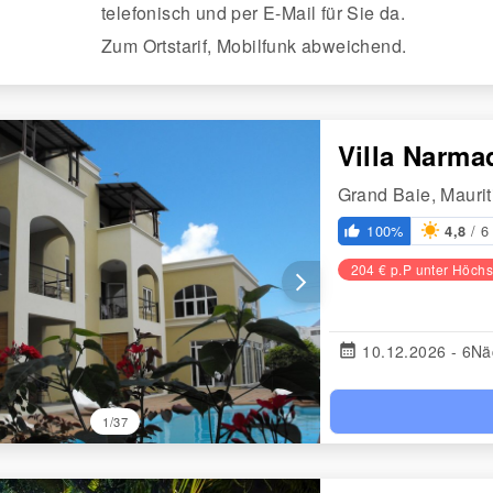
telefonisch und per E-Mail für Sie da.
Zum Ortstarif, Mobilfunk abweichend.
Villa Narm
Grand Baie, Maurit
/ 6
100%
4,8
thumb_up_alt
204 € p.P unter Höchs
arrow_forward_ios
calendar_month
10.12.2026 - 6Nä
1/37