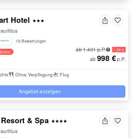
art Hotel
favorite_border
star
star
star
auritius
19 Bewertungen
ab 1.401 p.P.
− 29 %
tpreis
998 €
ab
p.P.
chte
restaurant
Ohne Verpflegung
flight_takeoff
Flug
Angebot anzeigen
 Resort & Spa
favorite_border
star
star
star
star
auritius