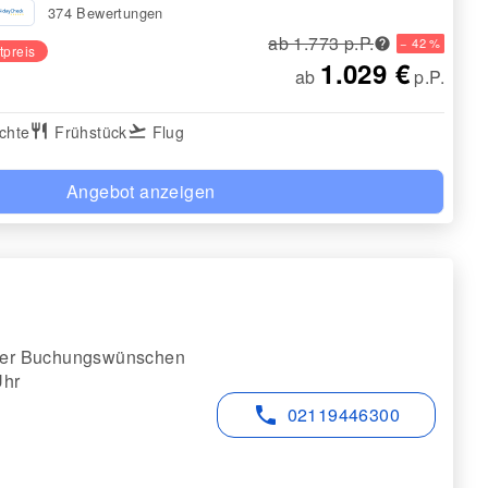
374 Bewertungen
ab 1.773 p.P.
− 42 %
tpreis
1.029 €
ab
p.P.
chte
restaurant
Frühstück
flight_takeoff
Flug
Angebot anzeigen
 oder Buchungswünschen
Uhr
phone
02119446300