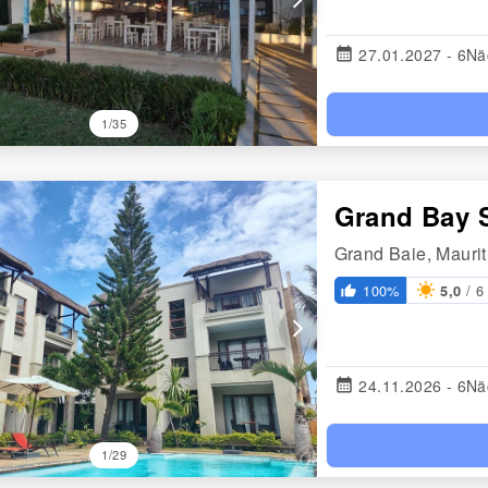
calendar_month
27.01.2027 - 6Nä
1/35
Grand Bay 
Grand Baie, Maurit
/ 6
100%
5,0
thumb_up_alt
arrow_forward_ios
calendar_month
24.11.2026 - 6Nä
1/29