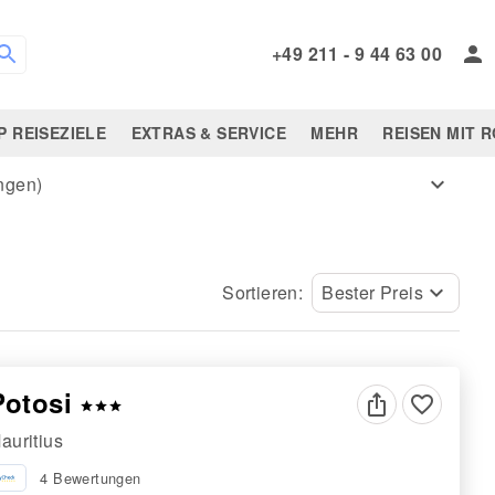
+49 211 - 9 44 63 00
P REISEZIELE
EXTRAS & SERVICE
MEHR
REISEN MIT 
ungen)
expand_more
Sortieren:
Bester Preis
keyboard_arrow_down
Potosi
favorite_border
star
star
star
auritius
4 Bewertungen