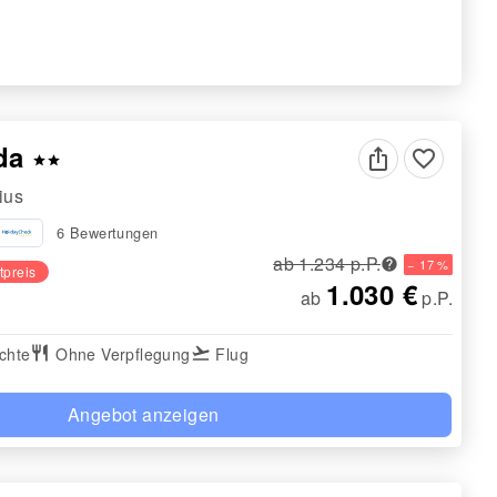
ada
favorite_border
star
star
ius
6 Bewertungen
ab 1.234 p.P.
− 17 %
tpreis
1.030 €
ab
p.P.
chte
restaurant
Ohne Verpflegung
flight_takeoff
Flug
Angebot anzeigen