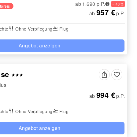
ab 1.690 p.P.
− 43 %
tpreis
957 €
ab
p.P.
chte
restaurant
Ohne Verpflegung
flight_takeoff
Flug
Angebot anzeigen
use
favorite_border
star
star
star
ius
994 €
ab
p.P.
chte
restaurant
Ohne Verpflegung
flight_takeoff
Flug
Angebot anzeigen